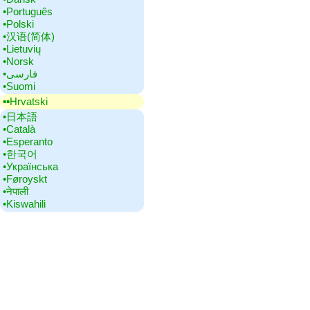
•‎Português
•‎Polski
•‎汉语(简体)
•‎Lietuvių
•‎Norsk
•‎فارسی
•‎Suomi
▪▪‎Hrvatski
•‎日本語
•‎Català
•‎Esperanto
•‎한국어
•‎Українська
•‎Føroyskt
•‎नेपाली
•‎Kiswahili