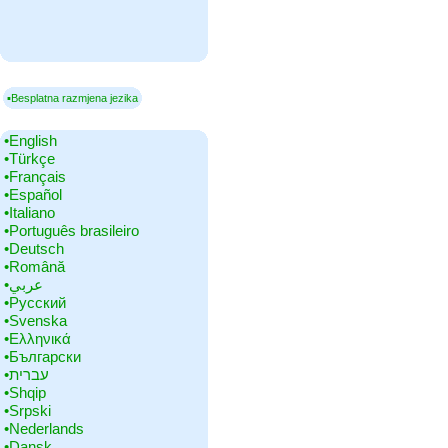
▪Besplatna razmjena jezika
•‎English
•‎Türkçe
•‎Français
•‎Español
•‎Italiano
•‎Português brasileiro
•‎Deutsch
•‎Română
•‎عربي
•‎Русский
•‎Svenska
•‎Ελληνικά
•‎Български
•‎עברית
•‎Shqip
•‎Srpski
•‎Nederlands
•‎Dansk