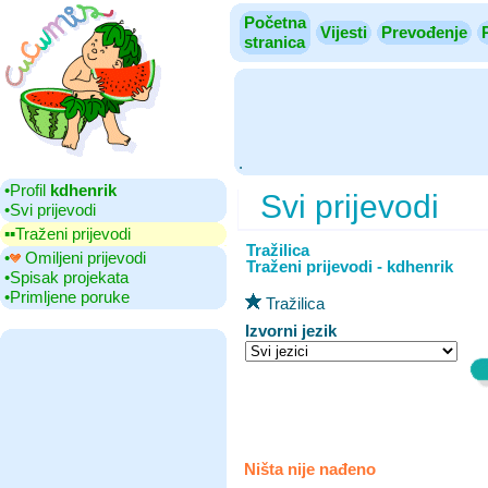
Početna
Vijesti
Prevođenje
stranica
.
•‎Profil
kdhenrik
Svi prijevodi
•‎Svi prijevodi
▪▪‎Traženi prijevodi
Tražilica
•‎
Omiljeni prijevodi
Traženi prijevodi - kdhenrik
•‎Spisak projekata
•‎Primljene poruke
Tražilica
Izvorni jezik
Ništa nije nađeno