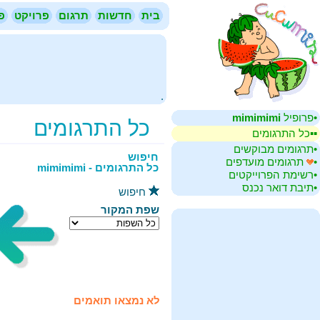
בית
חדשות
תרגום
פרויקט
פ
.
mimimimi
•‏פרופיל
כל התרגומים
▪▪‏כל התרגומים
•‏תרגומים מבוקשים
חיפוש
•‏
תרגומים מועדפים
כל התרגומים - mimimimi
•‏רשימת הפרוייקטים
•‏תיבת דואר נכנס
חיפוש
שפת המקור
לא נמצאו תואמים