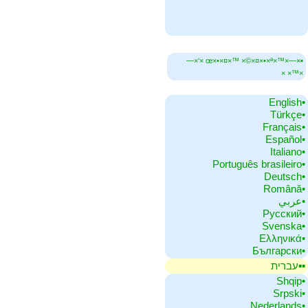
▪×—×™×œ×•×¤×™ ×©×¤×•×ª ×‘×—
×™× ×
•‏English
•‏Türkçe
•‏Français
•‏Español
•‏Italiano
•‏Português brasileiro
•‏Deutsch
•‏Română
•‏عربي
•‏Русский
•‏Svenska
•‏Ελληνικά
•‏Български
▪▪‏עברית
•‏Shqip
•‏Srpski
•‏Nederlands