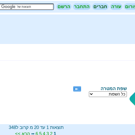
ורום
עזרה
חברים
התחבר
הרשם
שפת המטרה
תוצאות 1 עד 20 מ קרוב ל348
>>
הבא
••
6
5
4
3
2
1