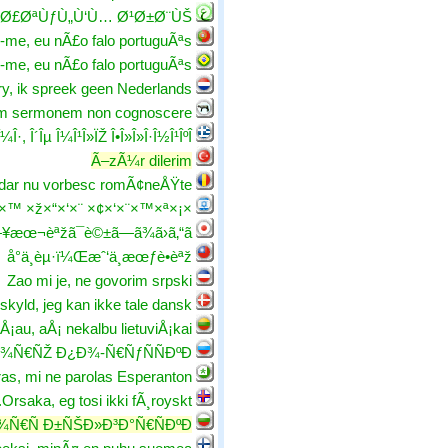
 Ø£ØªÙƒÙ„Ù‘Ù… Ø¹Ø±Ø¨ÙŠ.
me, eu nÃ£o falo portuguÃªs.
me, eu nÃ£o falo portuguÃªs.
ry, ik spreek geen Nederlands
um sermonem non cognoscere.
Î·, Î´Îµ Î¼Î¹Î»ÏŽ Î•Î»Î»Î·Î½Î¹ÎºÎ¬
Ã–zÃ¼r dilerim
 dar nu vorbesc romÃ¢neÅŸte
×¡×œ×™×—×”, ××™× × ×™ ×ž×“×‘×¨ ×¢×‘×¨×™×ª.
€æ—¥æœ¬èªžã¯è©±ã—ã¾ã›ã‚“ã€‚
å°ä¸èµ·ï¼Œæˆ‘ä¸æœƒè•èªž
Zao mi je, ne govorim srpski
kyld, jeg kan ikke tale dansk.
Å¡au, aÅ¡ nekalbu lietuviÅ¡kai.
¾Ñ€ÑŽ Ð¿Ð¾-Ñ€ÑƒÑÑÐºÐ¸.
ras, mi ne parolas Esperanton.
Orsaka, eg tosi ikki fÃ¸royskt.
€Ñ Ð±ÑŠÐ»Ð³Ð°Ñ€ÑÐºÐ¸.