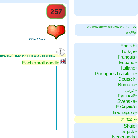
257
▪×—×™×œ×•×¤×™ ×©×¤×•×ª ×‘×—
×™× ×
שפת המקור
•‏English
•‏Türkçe
בקשת התרגום הזו היא עבור "משמע".
•‏Français
•‏Español
Each small candle
•‏Italiano
•‏Português brasileiro
•‏Deutsch
•‏Română
•‏عربي
•‏Русский
•‏Svenska
•‏Ελληνικά
•‏Български
▪▪‏עברית
•‏Shqip
•‏Srpski
•‏Nederlands