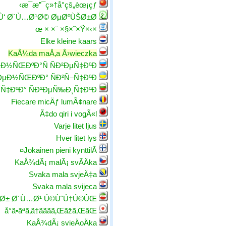
æ¯æ”¯ç»†å°çš„èœ¡çƒ›
Ù‘ Ø´Ù…Ø¹Ø© ØµØºÙŠØ±Ø©
×›×œ × ×¨ ×§×˜×Ÿ
Elke kleine kaars
KaÅ¼da maÅ‚a Å›wieczka
Ð½ÑŒÐºÐ°Ñ ÑÐ²ÐµÑ‡ÐºÐ°
Ð½ÑŒÐºÐ° ÑÐ²Ñ–Ñ‡ÐºÐ°
¸Ñ‡ÐºÐ° ÑÐ²ÐµÑ‰Ð¸Ñ‡ÐºÐ°
Fiecare micÄƒ lumÃ¢nare
Ã‡do qiri i vogÃ«l
Varje litet ljus
Hver litet lys
Jokainen pieni kynttilÃ¤
KaÅ¾dÃ¡ malÃ¡ svÃ­Äka
Svaka mala svjeÄ‡a
Svaka mala svijeca
Ø± Ø´Ù…Ø¹ Ú©ÙˆÚ†Ú©ÛŒ
å°ã•ãªã‚ã†ãããã‚Œãžã‚ŒãŒ
KaÅ¾dÃ¡ svieÄoÄka