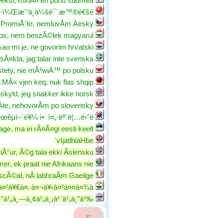
eeksi, minÃ¤ en puhu suomea.
èµ·ï¼Œæˆ‘ä¸ä¼šè¯´æ™®é€šè¯
PromiÅˆte, nemluvÃ­m Äesky.
os, nem beszÃ©lek magyarul.
ao mi je, ne govorim hrvatski.
sÃ¤kta, jag talar inte svenska.
stety, nie mÃ³wiÄ™ po polsku.
MÃ« vjen keq, nuk flas shqip.
skyld, jeg snakker ikke norsk.
te, nehovorÃ­m po slovensky.
•œêµ­ì–´ë¥¼ í• ì¤„ ëª¨ë¦…ë‹ˆë‹¤.
ge, ma ei rÃ¤Ã¤gi eesti keelt.
vIjatlhlaHbe'
Ã°ur, Ã©g tala ekki Ã­slensku.
r, ek praat nie Afrikaans nie.
cÃ©al, nÃ­ labhraÃ­m Gaeilge.
¤¹à¥€à¤‚ à¤¬à¥‹à¤²à¤¤à¤¾à¥¤
¸”à¹„à¸—à¸¢à¹„à¸¡à¹ˆà¹„à¸”à¹‰