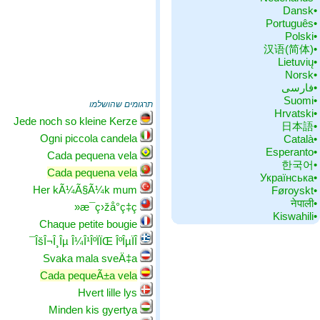
•‏Dansk
•‏Português
•‏Polski
•‏汉语(简体)
•‏Lietuvių
•‏Norsk
•‏فارسی
•‏Suomi
תרגומים שהושלמו
•‏Hrvatski
Jede noch so kleine Kerze
•‏日本語
Ogni piccola candela
•‏Català
•‏Esperanto
Cada pequena vela
•‏한국어
Cada pequena vela
•‏Українська
Her kÃ¼Ã§Ã¼k mum
•‏Føroyskt
•‏नेपाली
æ¯ç›žå°ç‡­ç«
•‏Kiswahili
Chaque petite bougie
ÎšÎ¬Î¸Îµ Î¼Î¹ÎºÏÏŒ ÎºÎµÏÎ¯
Svaka mala sveÄ‡a
Cada pequeÃ±a vela
Hvert lille lys
Minden kis gyertya