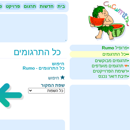
בית
חדשות
תרגום
פרויקט
פ
.
Rumo
•‏פרופיל
כל התרגומים
▪▪‏כל התרגומים
•‏תרגומים מבוקשים
חיפוש
•‏
תרגומים מועדפים
כל התרגומים - Rumo
•‏רשימת הפרוייקטים
•‏תיבת דואר נכנס
חיפוש
שפת המקור