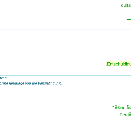
quis
Entschuldigu
tzen.
 the language you are translating into.
DÃ©solÃ©(e
PerdÃ