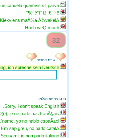
que candela quamvis sit parva
ê°ê°ì˜ ìž‘ì€ ì´›ë¶ˆ
Kiekviena maÅ¾a Å¾vakelÄ—
Hoch weQ mach
32
שפת המקור
ng, ich spreche kein Deutsch.
תרגומים שהושלמו
Sorry, I don't speak English.
), je ne parle pas franÃ§ais.
³name, yo no hablo espaÃ±ol.
Em sap greu, no parlo catalÃ .
Scusami, io non parlo italiano.