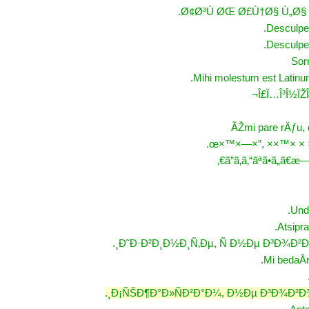
Ø¢Ø³Ù ØŒ Ø£Ù†Ø§ Ù„Ø§
Desculpe-
Desculpe-
Sor
Mihi molestum est Latin
Î£Ï…Î³Î½ÏŽÎ¼
ÃŽmi pare rÄƒu,
ã”ã‚ã‚“ãªã•ã„ã
Unds
Atsipra
Ð˜Ð·Ð²Ð¸Ð½Ð¸Ñ‚Ðµ, Ñ Ð½Ðµ Ð³Ð¾Ð²Ð
Mi bedaÅ­
Ð¡ÑŠÐ¶Ð°Ð»ÑÐ²Ð°Ð¼, Ð½Ðµ Ð³Ð¾Ð²Ð¾Ñ