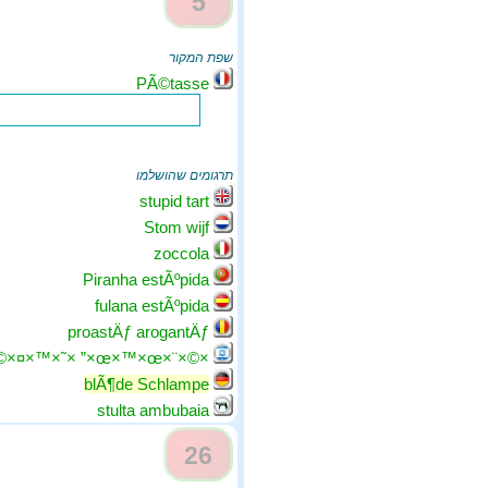
5
שפת המקור
PÃ©tasse
תרגומים שהושלמו
stupid tart
Stom wijf
zoccola
Piranha estÃºpida
fulana estÃºpida
proastÄƒ arogantÄƒ
×©×¨×œ×™×œ×” ×˜×™×¤×©×”
blÃ¶de Schlampe
stulta ambubaia
26