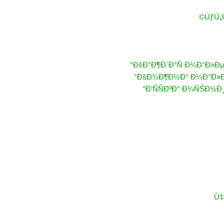
ÙƒÙ„
ÐšÐ°Ð¶Ð´Ð°Ñ Ð¼Ð°Ð»Ðµ
ÐšÐ¾Ð¶Ð½Ð° Ð¼Ð°Ð»Ðµ
Ð’ÑÑÐºÐ° Ð¼ÑŠÐ½Ð
Ù‡