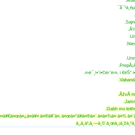
Ant
å¯¹ä¸
Sajn
Å½
Ur
Nie
Unn
PrepÃ¡Ä
ë¯¸ì•ˆí•©ë‹ˆë‹¤, ì €ëŠ” í
Vabanda
ÃžvÃ­ mi
Jamme
Gabh mo leiths
¤•à¥€à¤œà¤¿à¤à¥¤ à¤®à¥ˆà¤‚ à¤œà¤°à¥à¤®à¤¨ à¤­à¤¾à¤·à¤¾ à¤¨à
à¸‚à¸­à¹‚à¸—à¸© à¸œà¸¡à¸žà¸¹à