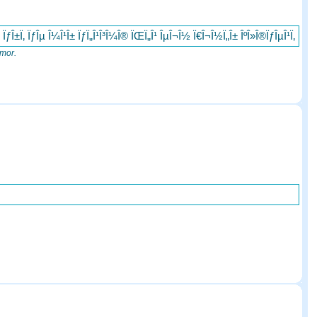
ÏƒÎ±Ï‚ ÏƒÎµ Î¼Î¹Î± ÏƒÏ„Î¹Î³Î¼Î® ÏŒÏ„Î¹ ÎµÎ¬Î½ Ï€Î¬Î½Ï„Î± ÎºÎ»Î®ÏƒÎµÎ¹Ï‚
amor.