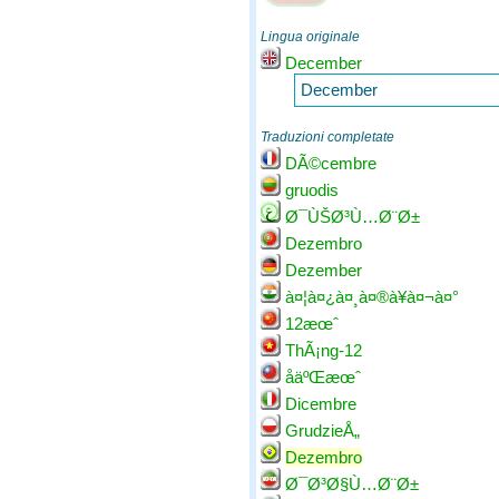
Lingua originale
December
December
Traduzioni completate
DÃ©cembre
gruodis
Ø¯ÙŠØ³Ù…Ø¨Ø±
Dezembro
Dezember
à¤¦à¤¿à¤¸à¤®à¥à¤¬à¤°
12æœˆ
ThÃ¡ng-12
åäºŒæœˆ
Dicembre
GrudzieÅ„
Dezembro
Ø¯Ø³Ø§Ù…Ø¨Ø±