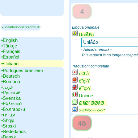
4
▪Scambi linguistici gratuiti
Lingua originale
UniÃ£o
•‎English
UniÃ£o
•‎Türkçe
<Admin's remark>
•‎Français
This request is no longer accepta
•‎Español
▪▪‎Italiano
Traduzioni completate
•‎Português brasileiro
é€£åˆ
•‎Deutsch
è”ç›Ÿ
•‎Română
•‎عربي
è¯ç›Ÿ
•‎Русский
Unione
•‎Svenska
Ø§ØªØ­Ø§Ø¯
•‎Ελληνικά
•‎Български
××™×—×•×“
•‎עברית
•‎Shqip
45
•‎Srpski
•‎Nederlands
•‎Dansk