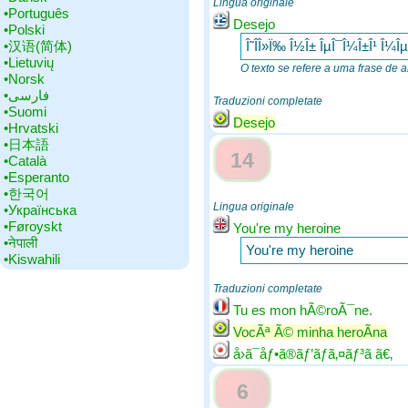
Lingua originale
•‎Português
Desejo
•‎Polski
•‎汉语(简体)
Î˜Î­Î»Ï‰ Î½Î± ÎµÎ¯Î¼Î±Î¹ Î¼Îµ 
•‎Lietuvių
O texto se refere a uma frase de 
•‎Norsk
•‎فارسی
Traduzioni completate
•‎Suomi
Desejo
•‎Hrvatski
•‎日本語
14
•‎Català
•‎Esperanto
•‎한국어
Lingua originale
•‎Українська
•‎Føroyskt
You're my heroine
•‎नेपाली
You're my heroine
•‎Kiswahili
Traduzioni completate
Tu es mon hÃ©roÃ¯ne.
VocÃª Ã© minha heroÃ­na
å›ã¯åƒ•ã®ãƒ’ãƒ­ã‚¤ãƒ³ã ã€‚
6