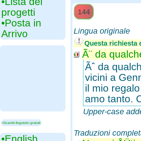
•‎Lista dei
progetti
144
•‎Posta in
Lingua originale
Arrivo
Questa richiesta d
Ã¨ da qualche
Ãˆ da qualch
vicini a Gen
il mio regal
amo tanto. C
Upper-case adde
▪Scambi linguistici gratuiti
Traduzioni complet
•‎English