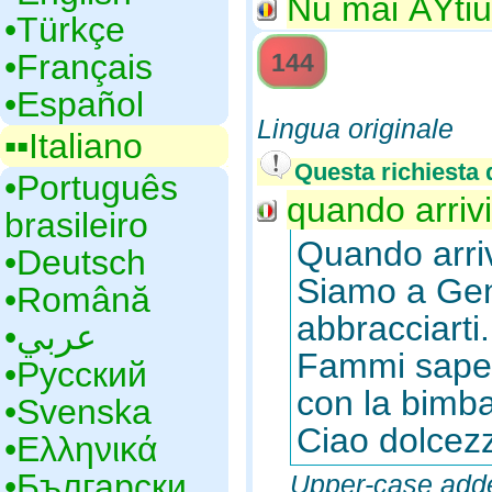
Nu mai ÅŸtiu 
•‎Türkçe
•‎Français
144
•‎Español
Lingua originale
▪▪‎Italiano
Questa richiesta d
•‎Português
quando arrivi
brasileiro
Quando arri
•‎Deutsch
Siamo a Genn
•‎Română
abbracciarti.
•‎عربي
Fammi sapere
•‎Русский
con la bimba
•‎Svenska
Ciao dolcez
•‎Ελληνικά
•‎Български
Upper-case adde