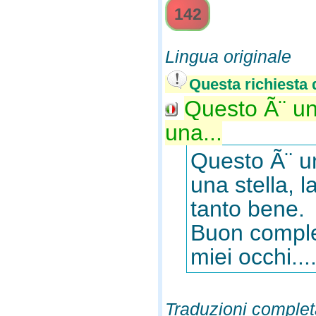
142
Lingua originale
Questa richiesta d
Questo Ã¨ un
una...
Questo Ã¨ u
una stella, 
tanto bene.
Buon complea
miei occhi...
Traduzioni complet