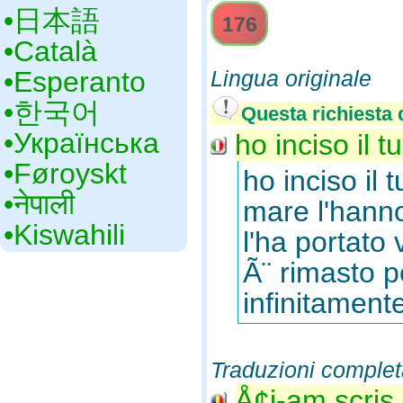
•‎日本語
176
•‎Català
•‎Esperanto
Lingua originale
•‎한국어
Questa richiesta d
•‎Українська
ho inciso il 
•‎Føroyskt
ho inciso il
•‎नेपाली
mare l'hanno 
•‎Kiswahili
l'ha portato v
Ã¨ rimasto p
infinitament
Traduzioni complet
Å¢i-am scris 