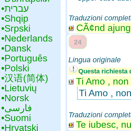
•‎עברית
•‎Shqip
Traduzioni complet
CÃ¢nd ajungi
•‎Srpski
•‎Nederlands
24
•‎Dansk
•‎Português
Lingua originale
•‎Polski
Questa richiesta d
•‎汉语(简体)
Ti Amo , non 
•‎Lietuvių
Ti Amo , non
•‎Norsk
•‎فارسی
Traduzioni complet
•‎Suomi
Te iubesc, nu
•‎Hrvatski