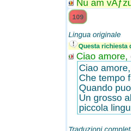
Nu am vÄƒzut
109
Lingua originale
Questa richiesta d
Ciao amore, 
Ciao amore,
Che tempo fa
Quando puoi 
Un grosso ab
piccola ling
Traduzioni complet