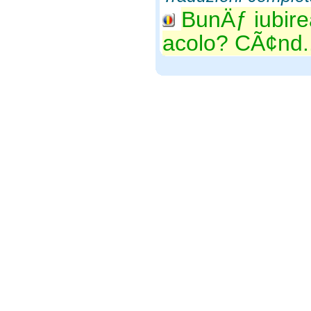
BunÄƒ iubire
acolo? CÃ¢nd..