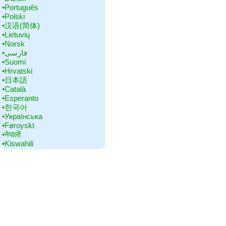
•‎Português
•‎Polski
•‎汉语(简体)
•‎Lietuvių
•‎Norsk
•‎فارسی
•‎Suomi
•‎Hrvatski
•‎日本語
•‎Català
•‎Esperanto
•‎한국어
•‎Українська
•‎Føroyskt
•‎नेपाली
•‎Kiswahili