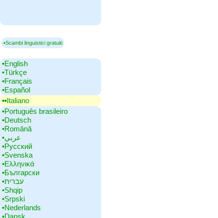
▪Scambi linguistici gratuiti
•‎English
•‎Türkçe
•‎Français
•‎Español
▪▪‎Italiano
•‎Português brasileiro
•‎Deutsch
•‎Română
•‎عربي
•‎Русский
•‎Svenska
•‎Ελληνικά
•‎Български
•‎עברית
•‎Shqip
•‎Srpski
•‎Nederlands
•‎Dansk