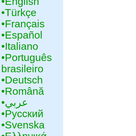
•‎English
•‎Türkçe
•‎Français
•‎Español
•‎Italiano
•‎Português
brasileiro
•‎Deutsch
•‎Română
•‎عربي
•‎Русский
•‎Svenska