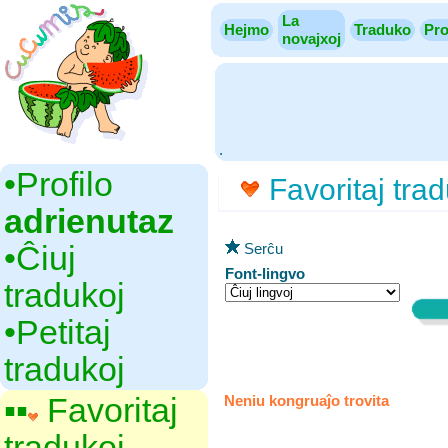
La
Hejmo
Traduko
Pro
novajxoj
.
•‎Profilo
Favoritaj trad
adrienutaz
•‎Ĉiuj
Serĉu
Font-lingvo
tradukoj
•‎Petitaj
tradukoj
▪▪‎
Favoritaj
Neniu kongruaĵo trovita
tradukoj