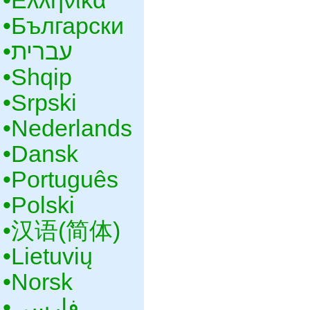
•‎Ελληνικά
•‎Български
•‎עברית
•‎Shqip
•‎Srpski
•‎Nederlands
•‎Dansk
•‎Português
•‎Polski
•‎汉语(简体)
•‎Lietuvių
•‎Norsk
•‎فارسی