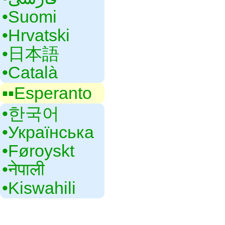
•‎Suomi
•‎Hrvatski
•‎日本語
•‎Català
▪▪‎Esperanto
•‎한국어
•‎Українська
•‎Føroyskt
•‎नेपाली
•‎Kiswahili