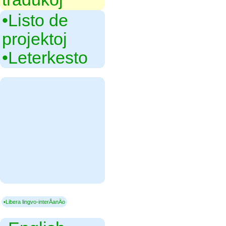
•‎Listo de
projektoj
•‎Leterkesto
▪Libera lingvo-interÅanÄo