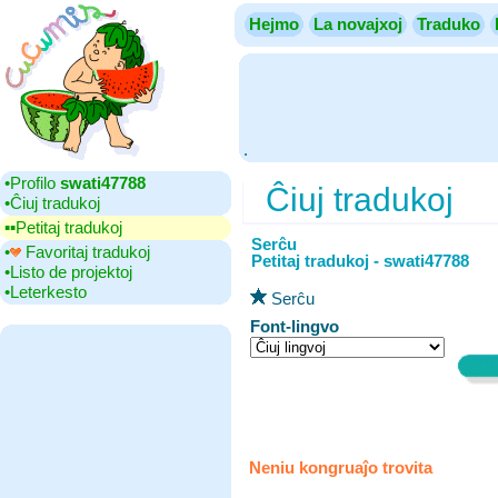
Hejmo
La novajxoj
Traduko
.
•‎Profilo
swati47788
Ĉiuj tradukoj
•‎Ĉiuj tradukoj
▪▪‎Petitaj tradukoj
Serĉu
•‎
Favoritaj tradukoj
Petitaj tradukoj - swati47788
•‎Listo de projektoj
•‎Leterkesto
Serĉu
Font-lingvo
Neniu kongruaĵo trovita