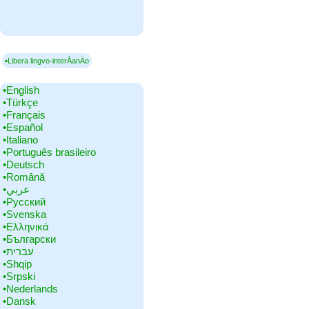
▪Libera lingvo-interÅanÄo
•‎English
•‎Türkçe
•‎Français
•‎Español
•‎Italiano
•‎Português brasileiro
•‎Deutsch
•‎Română
•‎عربي
•‎Русский
•‎Svenska
•‎Ελληνικά
•‎Български
•‎עברית
•‎Shqip
•‎Srpski
•‎Nederlands
•‎Dansk