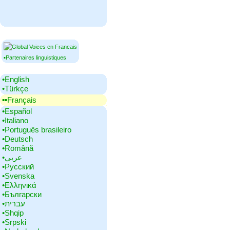
▪Partenaires linguistiques
•‎English
•‎Türkçe
▪▪‎Français
•‎Español
•‎Italiano
•‎Português brasileiro
•‎Deutsch
•‎Română
•‎عربي
•‎Русский
•‎Svenska
•‎Ελληνικά
•‎Български
•‎עברית
•‎Shqip
•‎Srpski