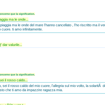
ncerne que la signification.
iaggia ma le onde...
piaggia ma le onde del mare l'hanno cancellato , l'ho riscritto ma il vento
 cuore. ti amo infinitamente.
dar valurile...
ncerne que la signification.
ei il rosso caldo...
 sei il rosso caldo del mio cuore, l'allegria sul mio volto, la solaritÃ 
esto che ti amo da impazzire ragazza mia.