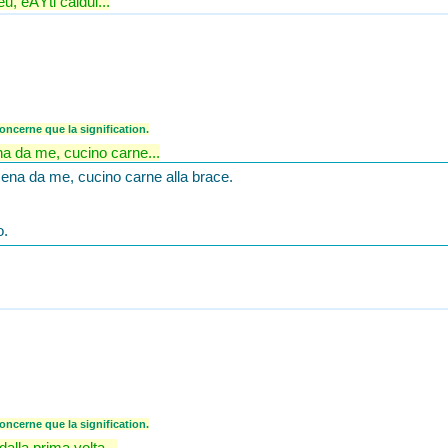
u, eÅŸti caldul...
ncerne que la signification.
ena da me, cucino carne...
 cena da me, cucino carne alla brace.
o.
ncerne que la signification.
alla prima volta...