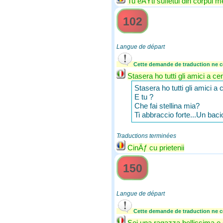
Tu eÅŸti sufletul din corpul me
102
Langue de départ
Cette demande de traduction ne co
Stasera ho tutti gli amici a c
Stasera ho tutti gli amici a
E tu ?
Che fai stellina mia?
Ti abbraccio forte...Un baci
Traductions terminées
CinÄƒ cu prietenii
150
Langue de départ
Cette demande de traduction ne co
Sei una ragazza bellissima e d