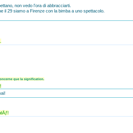
ttano, non vedo l'ora di abbracciarti.
e il 29 siamo a Firenze con la bimba a uno spettacolo.
.
ncerne que la signification.
!
ai!
atÄƒ!