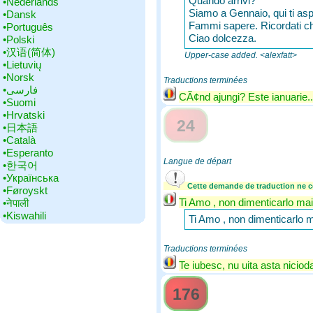
Quando arrivi?
•‎Nederlands
Siamo a Gennaio, qui ti aspe
•‎Dansk
Fammi sapere. Ricordati ch
•‎Português
Ciao dolcezza.
•‎Polski
•‎汉语(简体)
Upper-case added. <alexfatt>
•‎Lietuvių
•‎Norsk
Traductions terminées
•‎فارسی
CÃ¢nd ajungi? Este ianuarie..
•‎Suomi
•‎Hrvatski
24
•‎日本語
•‎Català
•‎Esperanto
Langue de départ
•‎한국어
•‎Українська
Cette demande de traduction ne co
•‎Føroyskt
Ti Amo , non dimenticarlo mai
•‎नेपाली
•‎Kiswahili
Ti Amo , non dimenticarlo m
Traductions terminées
Te iubesc, nu uita asta niciod
176