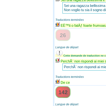
Sei una ragazza bellissima e
Non voglio tu sia il sogno di 
Traductions terminées
EÈ™ti o fatÄƒ foarte frumoa
26
Langue de départ
Cette demande de traduction ne co
PerchÃ¨ non rispondi ai miei
PerchÃ¨ non rispondi ai mi
Traductions terminées
De ce
142
Langue de départ