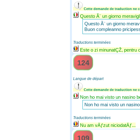
Cette demande de traduction ne co
Questo Ã¨ un giorno meravigl
Questo Ã¨ un giorno meravig
Buon compleanno pricipessa m
Traductions terminées
Este o zi minunatÇŽ, pentru 
124
Langue de départ
Cette demande de traduction ne co
Non ho mai visto un nasino bel
Non ho mai visto un nasino b
Traductions terminées
Nu am vÄƒzut niciodatÄƒ...
109