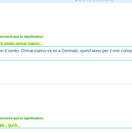
ncerne que la signification.
ti sento.ormai siamo...
n ti sento. Ormai siamo vicini a Gennaio, quest'anno per il mio compl
ncerne que la signification.
 , qui ti...