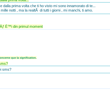
 dalla prima volta che ti ho visto mi sono innamorato di te...
mille notti , ma la realtÃ di tutti i giorni , mi manchi, ti amo.
sÄƒ È™i din primul moment
ncerne que la signification.
 sms?
ei sms?