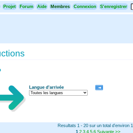
Projet
Forum
Aide
Membres
Connexion
S'enregistrer
uctions
m
Langue d'arrivée
Resultats 1 - 20 sur un total d'environ 
1
2
3
4
5
6
Suivante
>>