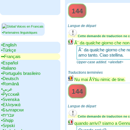
144
Langue de départ
▪Partenaires linguistiques
Cette demande de traduction ne co
Ã¨ da qualche giorno che non 
•‎English
Ãˆ da qualche giorno che no
•‎Türkçe
amo tanto. Ciao stellina.
▪▪‎Français
Upper-case added. <alexfatt>
•‎Español
•‎Italiano
Traductions terminées
•‎Português brasileiro
•‎Deutsch
Nu mai ÅŸtiu nimic de tine.
•‎Română
•‎عربي
144
•‎Русский
•‎Svenska
•‎Ελληνικά
Langue de départ
•‎Български
•‎עברית
Cette demande de traduction ne co
•‎Shqip
quando arrivi? siamo a Gennaio
•‎Srpski