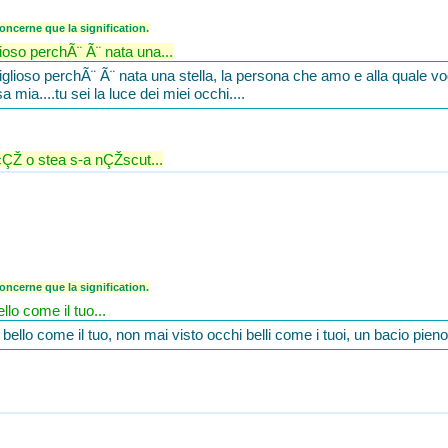
ncerne que la signification.
ioso perchÃ¨ Ã¨ nata una...
lioso perchÃ¨ Ã¨ nata una stella, la persona che amo e alla quale vog
ia....tu sei la luce dei miei occhi....
cÇŽ o stea s-a nÇŽscut...
ncerne que la signification.
lo come il tuo...
ello come il tuo, non mai visto occhi belli come i tuoi, un bacio pieno 