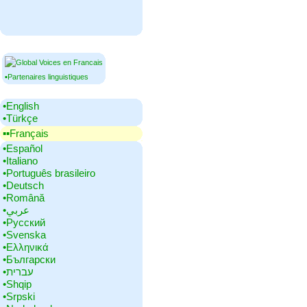
▪Partenaires linguistiques
•‎English
•‎Türkçe
▪▪‎Français
•‎Español
•‎Italiano
•‎Português brasileiro
•‎Deutsch
•‎Română
•‎عربي
•‎Русский
•‎Svenska
•‎Ελληνικά
•‎Български
•‎עברית
•‎Shqip
•‎Srpski