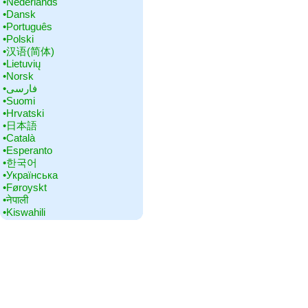
•‎Nederlands
•‎Dansk
•‎Português
•‎Polski
•‎汉语(简体)
•‎Lietuvių
•‎Norsk
•‎فارسی
•‎Suomi
•‎Hrvatski
•‎日本語
•‎Català
•‎Esperanto
•‎한국어
•‎Українська
•‎Føroyskt
•‎नेपाली
•‎Kiswahili