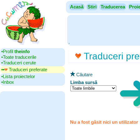
Acasă
Stiri
Traducerea
Proi
.
•‎Profil
theinfo
Traduceri pre
•‎Toate traducerile
•‎Traduceri cerute
▪▪‎
Traduceri preferate
Căutare
•‎Lista proiectelor
•‎Inbox
Limba sursă
Nu a fost găsit nici un utilizator