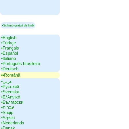
▪Schimb gratuit de limbi
•‎English
•‎Türkçe
•‎Français
•‎Español
•‎Italiano
•‎Português brasileiro
•‎Deutsch
▪▪‎Română
•‎عربي
•‎Русский
•‎Svenska
•‎Ελληνικά
•‎Български
•‎עברית
•‎Shqip
•‎Srpski
•‎Nederlands
•‎Dansk