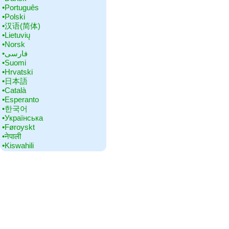
•‎Português
•‎Polski
•‎汉语(简体)
•‎Lietuvių
•‎Norsk
•‎فارسی
•‎Suomi
•‎Hrvatski
•‎日本語
•‎Català
•‎Esperanto
•‎한국어
•‎Українська
•‎Føroyskt
•‎नेपाली
•‎Kiswahili