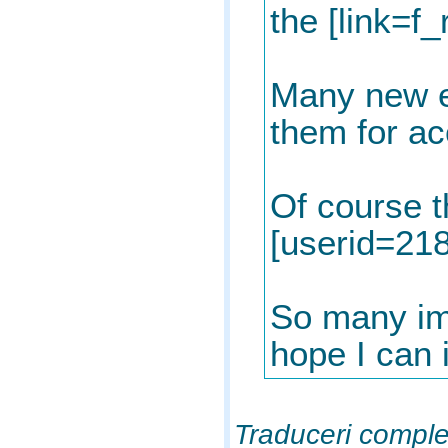
the [link=f
Many new e
them for ac
Of course t
[userid=218
So many imp
hope I can 
Traduceri comple