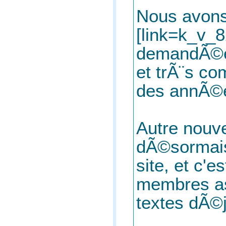
Nous avons
[link=k_v_8
demandÃ©e,
et trÃ¨s co
des annÃ©e
Autre nouv
dÃ©sormais
site, et c'
membres as
textes dÃ©j