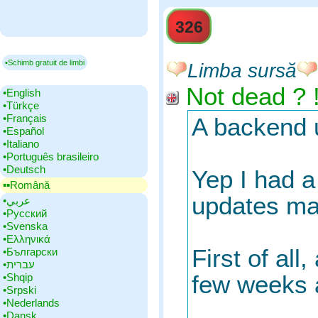
326
▪Schimb gratuit de limbi
Limba sursă
Not dead ? 
•‎English
•‎Türkçe
•‎Français
A backend 
•‎Español
•‎Italiano
•‎Português brasileiro
•‎Deutsch
Yep I had a
▪▪‎Română
updates mai
•‎عربي
•‎Русский
•‎Svenska
•‎Ελληνικά
First of all
•‎Български
•‎עברית
•‎Shqip
few weeks 
•‎Srpski
•‎Nederlands
•‎Dansk