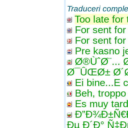
Traduceri comple
Too late for
For sent for 
For sent for
Pre kasno j
Ø®ÙˆØ¨...
Ø¯ÛŒØ± Ø´
Ei bine...E
Beh, troppo
Es muy tard
Ð”Ð¾Ð±Ñ€Ð
Ðµ Ð´Ð° Ñ‡Ð