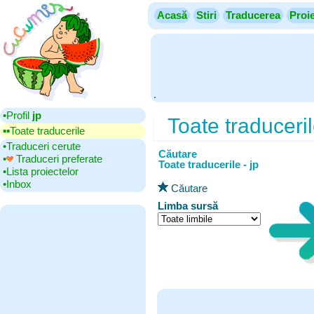
Acasă
Stiri
Traducerea
Proi
.
•‎Profil
jp
Toate traduceri
▪▪‎Toate traducerile
•‎Traduceri cerute
Căutare
•‎
Traduceri preferate
Toate traducerile - jp
•‎Lista proiectelor
•‎Inbox
Căutare
Limba sursă