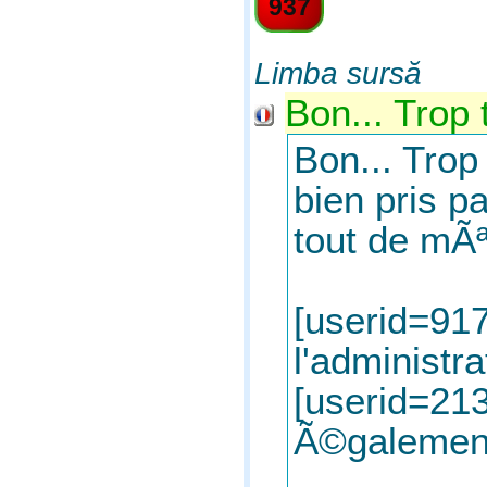
937
Limba sursă
Bon... Trop 
Bon... Trop
bien pris p
tout de mÃª
[userid=917
l'administr
[userid=213
Ã©galement 