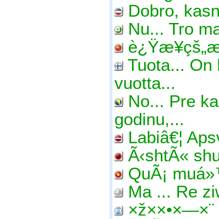
Dobro, kasn
Nu... Tro ma
è¿Ÿæ¥çš„æ
Tuota... On
vuotta...
No... Pre k
godinu,...
Labiâ€¦ Apsv
Ã‹shtÃ« shu
QuÃ¡ muá»™
Ma ... Re z
×ž××•×—×¨ 