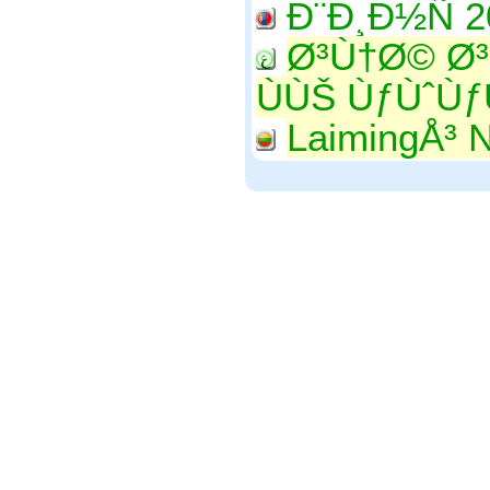
Ð¨Ð¸Ð½Ñ 
Ø³Ù†Ø© Ø³
ÙÙŠ ÙƒÙˆÙ
LaimingÅ³ N