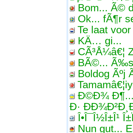
Bom... Ã© 
Ok... fÃ¶r s
Te laat voor
KÄ… gi...
CÃ³Å¼â€¦ Z
BÃ©... Ã‰s 
Boldog Ãºj 
Tamamâ€¦iyi
Ð©Ð¾ Ð¶..
Ð· ÐÐ¾Ð²Ð
Î•Î¯Î½Î±Î¹ Î±Ï
Nun gut... E