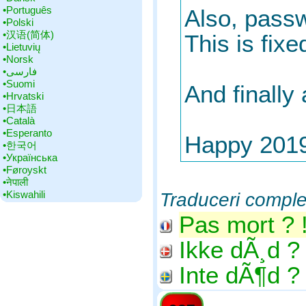
•‎Português
Also, passw
•‎Polski
•‎汉语(简体)
This is fix
•‎Lietuvių
•‎Norsk
•‎فارسی
•‎Suomi
And finall
•‎Hrvatski
•‎日本語
•‎Català
•‎Esperanto
Happy 2019 
•‎한국어
•‎Українська
•‎Føroyskt
•‎नेपाली
•‎Kiswahili
Traduceri comple
Pas mort ? 
Ikke dÃ¸d ? 
Inte dÃ¶d ? 