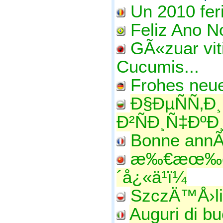
Un 2010 feri
Feliz Ano N
GÃ«zuar vit
Cucumis...
Frohes neue
Ð§ÐµÑÑ‚Ð
Ð²ÑÐ¸Ñ‡ÐºÐ
Bonne ann
æ‰€æœ‰è¥¿
´å¿«ä¹ï¼
SzczÄ™Å›l
Auguri di b