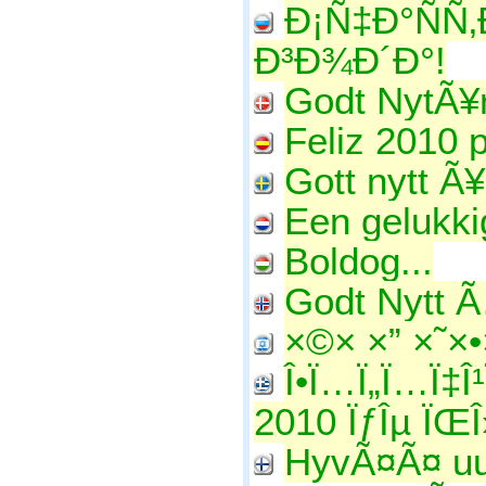
Ð¡Ñ‡Ð°Ñ
Ð³Ð¾Ð´Ð°!
Godt NytÃ¥r 
Feliz 2010 
Gott nytt Ã
Een gelukki
Boldog...
Godt Nytt Ã…
×©× ×” ×˜×•
Î•Ï…Ï„Ï…Ï‡Î¹Ï
2010 ÏƒÎµ ÏŒÎ
HyvÃ¤Ã¤ uut