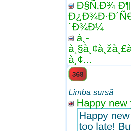
Ð§Ñ‚Ð¾ Ð
Ð¿Ð¾Ð·Ð´Ñ€
´Ð¾Ð¼
à¸­
à¸§à¸¢à¸žà¸£à
à¸¢...
368
Limba sursă
Happy new y
Happy new y
too late! B