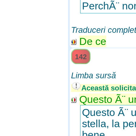
PerchÃ¨ non
Traduceri comple
De ce
142
Limba sursă
Această solicita
Questo Ã¨ un
Questo Ã¨ u
stella, la p
bene.