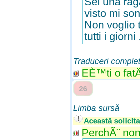
Sei una raga
visto mi son
Non voglio t
tutti i giorn
Traduceri comple
EÈ™ti o fat
26
Limba sursă
Această solicita
PerchÃ¨ non