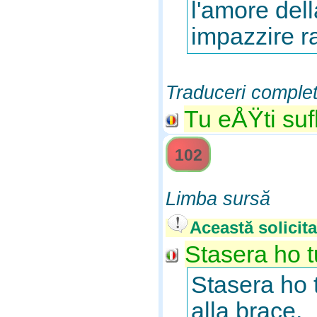
l'amore del
impazzire r
Traduceri comple
Tu eÅŸti sufl
102
Limba sursă
Această solicita
Stasera ho t
Stasera ho t
alla brace.