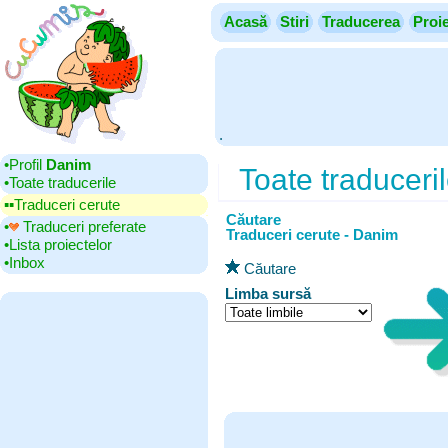
Acasă
Stiri
Traducerea
Proi
.
•‎Profil
Danim
Toate traduceri
•‎Toate traducerile
▪▪‎Traduceri cerute
Căutare
•‎
Traduceri preferate
Traduceri cerute - Danim
•‎Lista proiectelor
•‎Inbox
Căutare
Limba sursă