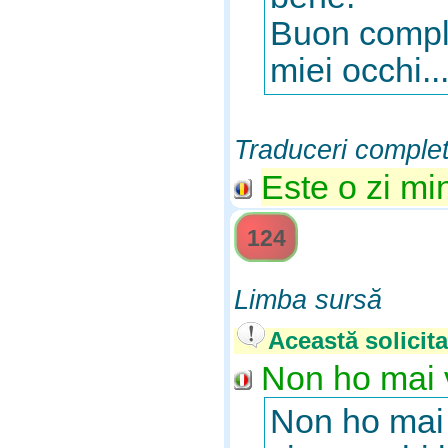
Buon comple
miei occhi...
Traduceri comple
Este o zi mi
124
Limba sursă
Această solicita
Non ho mai v
Non ho mai 