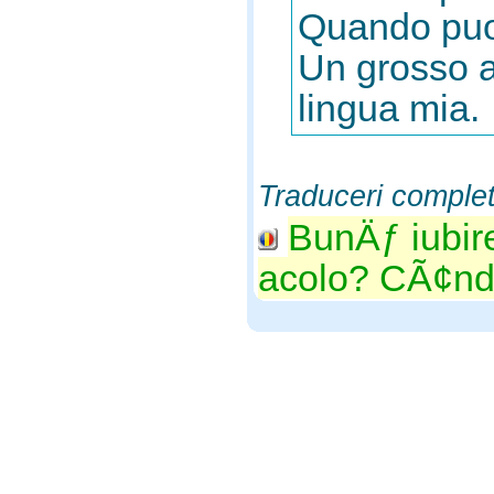
Quando puoi 
Un grosso a
lingua mia.
Traduceri comple
BunÄƒ iubir
acolo? CÃ¢nd.