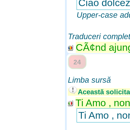
Ciao dolcez
Upper-case add
Traduceri comple
CÃ¢nd ajungi
24
Limba sursă
Această solicita
Ti Amo , non
Ti Amo , no