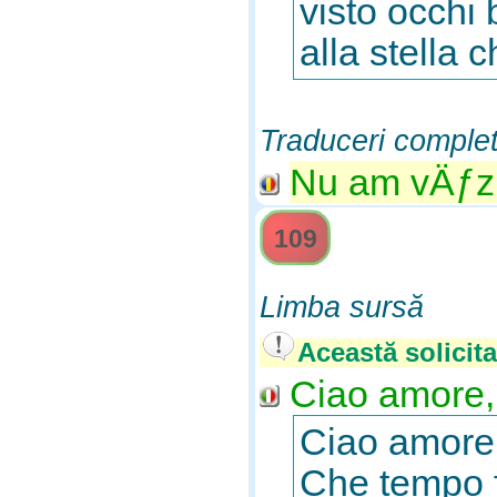
visto occhi 
alla stella 
Traduceri comple
Nu am vÄƒzu
109
Limba sursă
Această solicita
Ciao amore,
Ciao amore,
Che tempo f