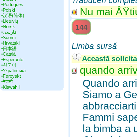
Traduceri comple
•‎Português
Nu mai ÅŸtiu
•‎Polski
•‎汉语(简体)
•‎Lietuvių
144
•‎Norsk
•‎فارسی
•‎Suomi
•‎Hrvatski
Limba sursă
•‎日本語
•‎Català
Această solicita
•‎Esperanto
•‎한국어
quando arriv
•‎Українська
•‎Føroyskt
Quando arri
•‎नेपाली
•‎Kiswahili
Siamo a Gen
abbracciarti
Fammi saper
la bimba a 