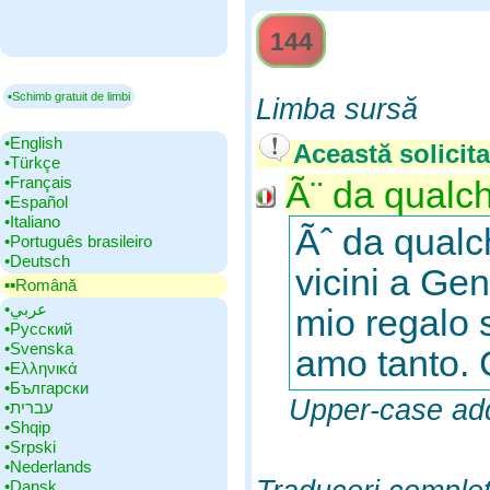
144
▪Schimb gratuit de limbi
Limba sursă
•‎English
Această solicita
•‎Türkçe
•‎Français
Ã¨ da qualch
•‎Español
•‎Italiano
Ãˆ da qualc
•‎Português brasileiro
•‎Deutsch
vicini a Ge
▪▪‎Română
•‎عربي
mio regalo 
•‎Русский
•‎Svenska
amo tanto. C
•‎Ελληνικά
•‎Български
Upper-case add
•‎עברית
•‎Shqip
•‎Srpski
•‎Nederlands
•‎Dansk