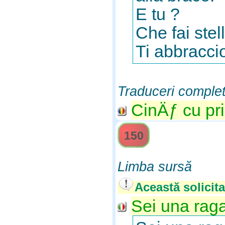
E tu ?
Che fai stel
Ti abbraccio
Traduceri comple
CinÄƒ cu pri
150
Limba sursă
Această solicita
Sei una raga