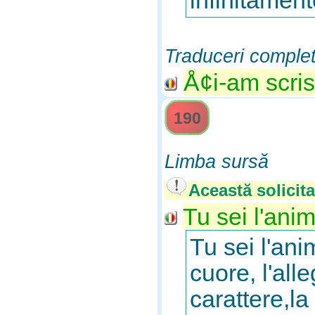
infinitament
Traduceri comple
Å¢i-am scris
190
Limba sursă
Această solicita
Tu sei l'anim
Tu sei l'ani
cuore, l'all
carattere,la