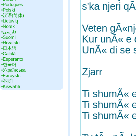
s'ka njeri q
•‎Português
•‎Polski
•‎汉语(简体)
•‎Lietuvių
Veten gÃ«nj
•‎Norsk
•‎فارسی
Kur unÃ« e 
•‎Suomi
•‎Hrvatski
UnÃ« di se 
•‎日本語
•‎Català
•‎Esperanto
•‎한국어
Zjarr
•‎Українська
•‎Føroyskt
•‎नेपाली
•‎Kiswahili
Ti shumÃ« e
Ti shumÃ« e
Ti shumÃ« e