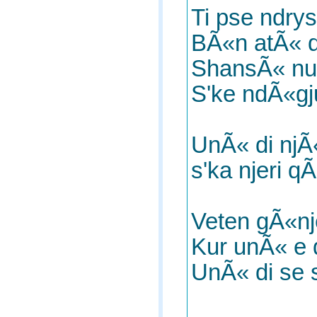
Ti pse ndry
BÃ«n atÃ« q
ShansÃ« nu
S'ke ndÃ«gju 
UnÃ« di njÃ
s'ka njeri q
Veten gÃ«nj
Kur unÃ« e 
UnÃ« di se 