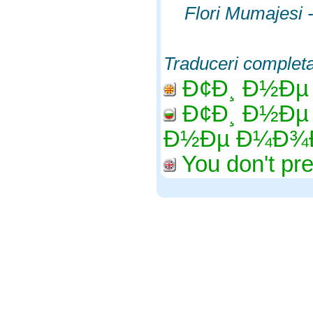
Flori Mumajesi -
Traduceri complet
Ð¢Ð¸ Ð½Ðµ 
Ð¢Ð¸ Ð½Ðµ 
Ð½Ðµ Ð¼Ð¾Ð¶
You don't pre