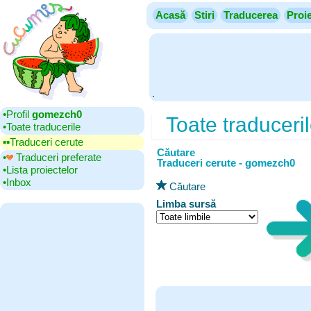
Acasă
Stiri
Traducerea
Proi
.
•‎Profil
gomezch0
Toate traduceri
•‎Toate traducerile
▪▪‎Traduceri cerute
Căutare
•‎
Traduceri preferate
Traduceri cerute - gomezch0
•‎Lista proiectelor
•‎Inbox
Căutare
Limba sursă