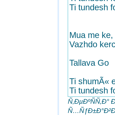
Ti tundesh f
Mua me ke,
Vazhdo kerc
Tallava Go
Ti shumÃ« e
Ti tundesh fo
Ñ‚ÐµÐºÑÑ‚Ð°
Ñ…ÑƒÐ±Ð°Ð²Ð°