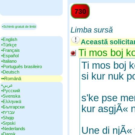
730
▪Schimb gratuit de limbi
Limba sursă
•‎English
Această solicita
•‎Türkçe
Ti mos boj ko
•‎Français
•‎Español
•‎Italiano
Ti mos boj k
•‎Português brasileiro
•‎Deutsch
si kur nuk 
▪▪‎Română
•‎عربي
•‎Русский
s'ke pse m
•‎Svenska
•‎Ελληνικά
kur asgjÃ« 
•‎Български
•‎עברית
•‎Shqip
•‎Srpski
Une di njÃ«
•‎Nederlands
•‎Dansk