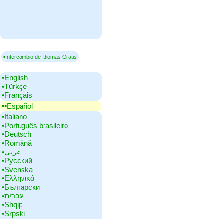
▪Intercambio de Idiomas Gratis
•‎English
•‎Türkçe
•‎Français
▪▪‎Español
•‎Italiano
•‎Português brasileiro
•‎Deutsch
•‎Română
•‎عربي
•‎Русский
•‎Svenska
•‎Ελληνικά
•‎Български
•‎עברית
•‎Shqip
•‎Srpski