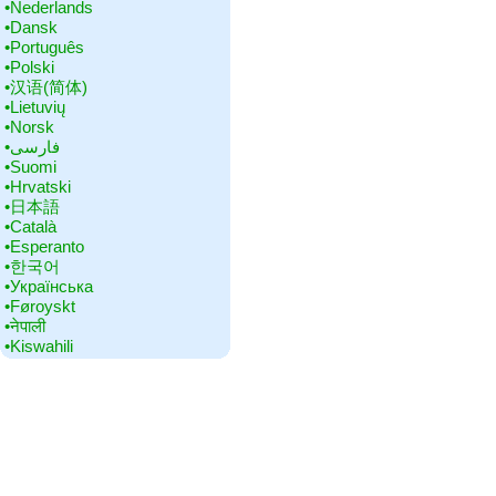
•‎Nederlands
•‎Dansk
•‎Português
•‎Polski
•‎汉语(简体)
•‎Lietuvių
•‎Norsk
•‎فارسی
•‎Suomi
•‎Hrvatski
•‎日本語
•‎Català
•‎Esperanto
•‎한국어
•‎Українська
•‎Føroyskt
•‎नेपाली
•‎Kiswahili