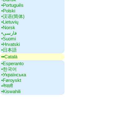
•‎Português
•‎Polski
•‎汉语(简体)
•‎Lietuvių
•‎Norsk
•‎فارسی
•‎Suomi
•‎Hrvatski
•‎日本語
▪▪‎Català
•‎Esperanto
•‎한국어
•‎Українська
•‎Føroyskt
•‎नेपाली
•‎Kiswahili