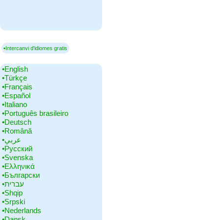
▪Intercanvi d'idiomes gratis
•‎English
•‎Türkçe
•‎Français
•‎Español
•‎Italiano
•‎Português brasileiro
•‎Deutsch
•‎Română
•‎عربي
•‎Русский
•‎Svenska
•‎Ελληνικά
•‎Български
•‎עברית
•‎Shqip
•‎Srpski
•‎Nederlands
•‎Dansk