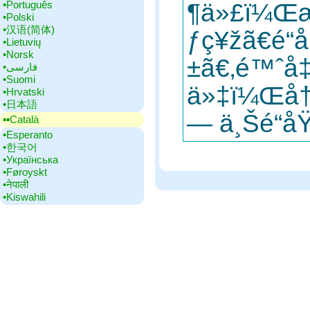
•‎Português
¶ä»£ï¼Œæ
•‎Polski
•‎汉语(简体)
ƒç¥žã€é
•‎Lietuvių
•‎Norsk
±ã€‚é™ˆå‡
•‎فارسی
•‎Suomi
ä»‡ï¼Œå†
•‎Hrvatski
•‎日本語
— ä¸Šé“åŸ
▪▪‎Català
•‎Esperanto
•‎한국어
•‎Українська
•‎Føroyskt
•‎नेपाली
•‎Kiswahili