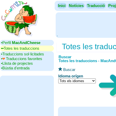
Inici
Notícies
Traducció
Proj
.
•‎Perfil
MacAndCheese
Totes les tradu
▪▪‎Totes les traduccions
•‎Traduccions sol·licitades
Buscar
•‎
Traduccions favorites
Totes les traduccions - MacAn
•‎Llista de projectes
•‎Bústia d'entrada
Buscar
Idioma orígen