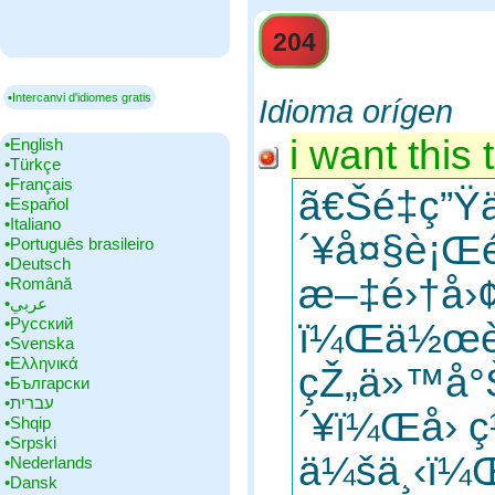
204
▪Intercanvi d'idiomes gratis
Idioma orígen
i want this 
•‎English
•‎Türkçe
•‎Français
ã€Šé‡ç”
•‎Español
•‎Italiano
´¥å¤§è¡Œ
•‎Português brasileiro
•‎Deutsch
æ–‡é›†å›¢
•‎Română
•‎عربي
•‎Русский
ï¼Œä½œè
•‎Svenska
•‎Ελληνικά
çŽ„ä»™å°
•‎Български
•‎עברית
´¥ï¼Œå› 
•‎Shqip
•‎Srpski
ä¼šä¸‹ï¼Œ
•‎Nederlands
•‎Dansk