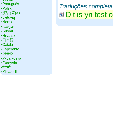
•‎Português
Traduções completa
•‎Polski
Dit is yn test 
•‎汉语(简体)
•‎Lietuvių
•‎Norsk
•‎فارسی
•‎Suomi
•‎Hrvatski
•‎日本語
•‎Català
•‎Esperanto
•‎한국어
•‎Українська
•‎Føroyskt
•‎नेपाली
•‎Kiswahili