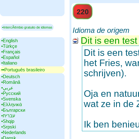
220
▪IntercÃ¢mbio gratuito de idiomas
Idioma de origem
Dit is een tes
•‎English
•‎Türkçe
Dit is een te
•‎Français
•‎Español
het Fries, wa
•‎Italiano
▪▪‎Português brasileiro
schrijven).
•‎Deutsch
•‎Română
•‎عربي
Oja en natuur
•‎Русский
•‎Svenska
wat ze in de
•‎Ελληνικά
•‎Български
•‎עברית
•‎Shqip
Ik ben benie
•‎Srpski
•‎Nederlands
•‎Dansk