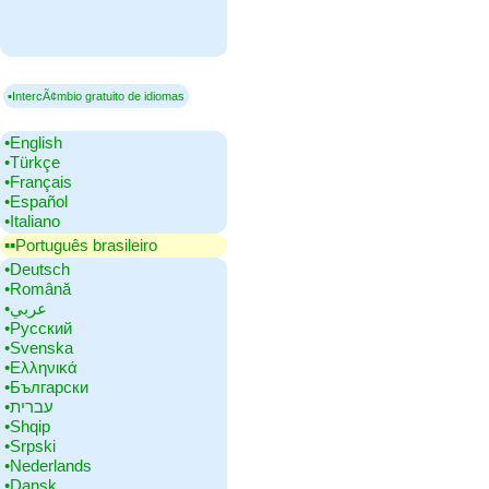
▪IntercÃ¢mbio gratuito de idiomas
•‎English
•‎Türkçe
•‎Français
•‎Español
•‎Italiano
▪▪‎Português brasileiro
•‎Deutsch
•‎Română
•‎عربي
•‎Русский
•‎Svenska
•‎Ελληνικά
•‎Български
•‎עברית
•‎Shqip
•‎Srpski
•‎Nederlands
•‎Dansk