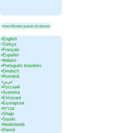
▪IntercÃ¢mbio gratuito de idiomas
•‎English
•‎Türkçe
•‎Français
•‎Español
•‎Italiano
•‎Português brasileiro
•‎Deutsch
•‎Română
•‎عربي
•‎Русский
•‎Svenska
•‎Ελληνικά
•‎Български
•‎עברית
•‎Shqip
•‎Srpski
•‎Nederlands
•‎Dansk