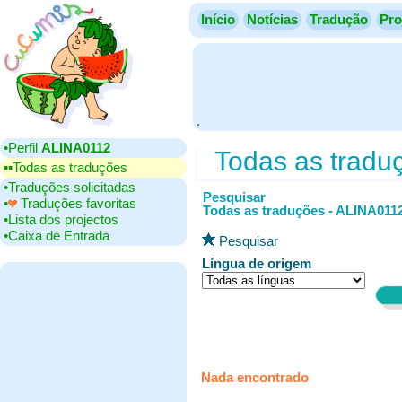
Início
Notícias
Tradução
Pro
.
•‎Perfil
ALINA0112
Todas as tradu
▪▪‎Todas as traduções
•‎Traduções solicitadas
Pesquisar
•‎
Traduções favoritas
Todas as traduções - ALINA011
•‎Lista dos projectos
•‎Caixa de Entrada
Pesquisar
Língua de origem
Nada encontrado