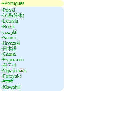
▪▪‎Português
•‎Polski
•‎汉语(简体)
•‎Lietuvių
•‎Norsk
•‎فارسی
•‎Suomi
•‎Hrvatski
•‎日本語
•‎Català
•‎Esperanto
•‎한국어
•‎Українська
•‎Føroyskt
•‎नेपाली
•‎Kiswahili