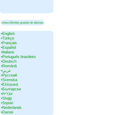
▪IntercÃ¢mbio gratuito de idiomas
•‎English
•‎Türkçe
•‎Français
•‎Español
•‎Italiano
•‎Português brasileiro
•‎Deutsch
•‎Română
•‎عربي
•‎Русский
•‎Svenska
•‎Ελληνικά
•‎Български
•‎עברית
•‎Shqip
•‎Srpski
•‎Nederlands
•‎Dansk