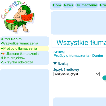
Dom
News
Tłumaczenie
Pro
.
•‎Profil
Danim
Wszystkie tłum
•‎Wszystkie tłumaczenia
▪▪‎Prośby o tłumaczenia
Szukaj
•‎
Ulubione tłumaczenia
Prośby o tłumaczenia - Danim
•‎Lista projektów
•‎Skrzynka odbiorcza
Szukaj
Język źródłowy