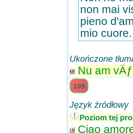
non mai vis
pieno d'amo
mio cuore.
Ukończone tłum
Nu am vÄƒz
109
Język źródłowy
Poziom tej pro
Ciao amore