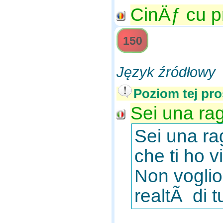
CinÄƒ cu pr
150
Język źródłowy
Poziom tej pro
Sei una rag
Sei una ra
che ti ho v
Non voglio 
realtÃ di tu