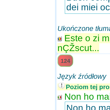
dei miei occ
Ukończone tłum
Este o zi 
nÇŽscut...
124
Język źródłowy
Poziom tej pro
Non ho mai 
Non ho mai