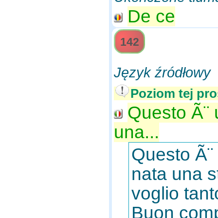
De ce
142
Język źródłowy
Poziom tej pro
Questo Ã¨ 
una...
Questo Ã¨ 
nata una s
voglio tan
Buon compl