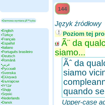
144
▪Darmowa wymiana jÄ™zyka
Język źródłowy
•‎English
Poziom tej pro
•‎Türkçe
•‎Français
Ã¨ da qualc
•‎Español
•‎Italiano
siamo...
•‎Português brasileiro
•‎Deutsch
•‎Română
Ãˆ da qual
•‎عربي
•‎Русский
siamo vici
•‎Svenska
•‎Ελληνικά
compleanno
•‎Български
•‎עברית
quando sei 
•‎Shqip
•‎Srpski
•‎Nederlands
Upper-case ad
•‎Dansk