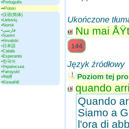
•‎Português
▪▪‎Polski
•‎汉语(简体)
Ukończone tłum
•‎Lietuvių
•‎Norsk
Nu mai ÅŸti
•‎فارسی
•‎Suomi
•‎Hrvatski
144
•‎日本語
•‎Català
•‎Esperanto
•‎한국어
Język źródłowy
•‎Українська
•‎Føroyskt
Poziom tej pro
•‎नेपाली
•‎Kiswahili
quando arri
Quando arr
Siamo a Ge
l'ora di abb