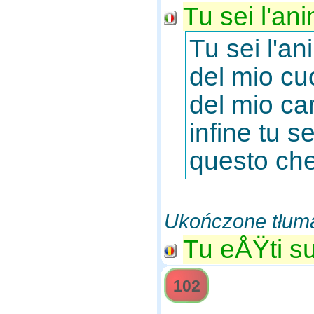
Tu sei l'ani
Tu sei l'an
del mio cuo
del mio ca
infine tu s
questo che
Ukończone tłum
Tu eÅŸti su
102