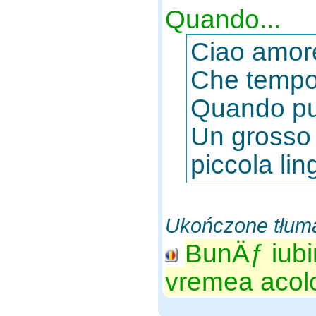
Quando...
Ciao amore
Che tempo 
Quando puoi
Un grosso 
piccola lin
Ukończone tłum
BunÄƒ iubi
vremea acol