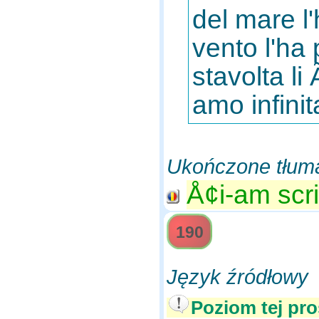
del mare l'
vento l'ha 
stavolta li
amo infini
Ukończone tłum
Å¢i-am scri
190
Język źródłowy
Poziom tej pro