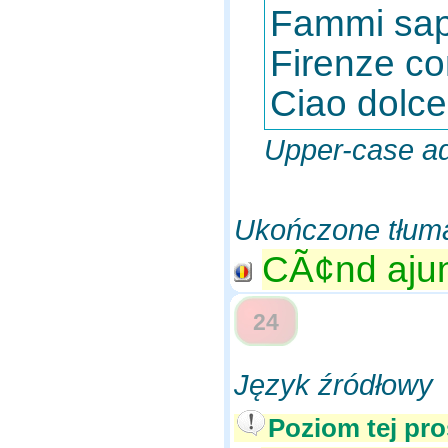
Fammi sape
Firenze co
Ciao dolce
Upper-case ad
Ukończone tłum
CÃ¢nd ajung
24
Język źródłowy
Poziom tej pro