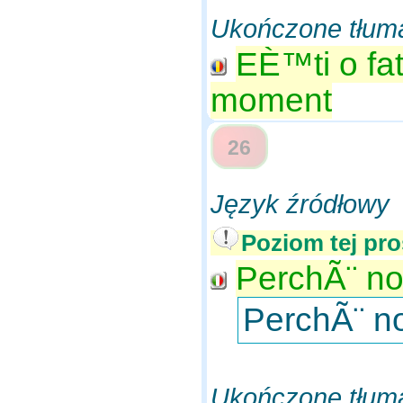
Ukończone tłum
EÈ™ti o fa
moment
26
Język źródłowy
Poziom tej pro
PerchÃ¨ no
PerchÃ¨ no
Ukończone tłum