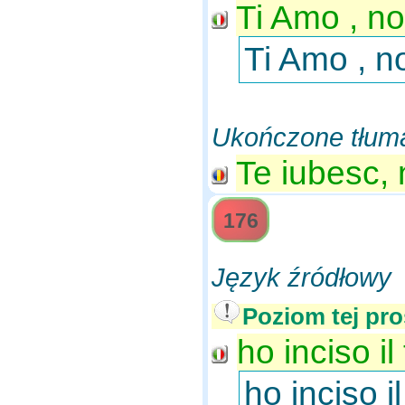
Ti Amo , no
Ti Amo , n
Ukończone tłum
Te iubesc, 
176
Język źródłowy
Poziom tej pro
ho inciso i
ho inciso 