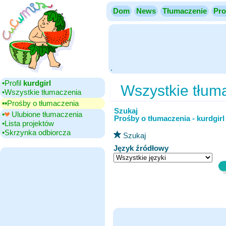
Dom
News
Tłumaczenie
Pro
.
•‎Profil
kurdgirl
Wszystkie tłum
•‎Wszystkie tłumaczenia
▪▪‎Prośby o tłumaczenia
Szukaj
•‎
Ulubione tłumaczenia
Prośby o tłumaczenia - kurdgirl
•‎Lista projektów
•‎Skrzynka odbiorcza
Szukaj
Język źródłowy