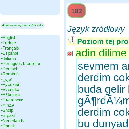
182
▪Darmowa wymiana jÄ™zyka
Język źródłowy
•‎English
Poziom tej pro
•‎Türkçe
•‎Français
adin dilime
•‎Español
•‎Italiano
sevmem ar
•‎Português brasileiro
•‎Deutsch
•‎Română
derdim cok
•‎عربي
•‎Русский
buda geli
•‎Svenska
•‎Ελληνικά
gÃ¶rdÃ¼m
•‎Български
•‎עברית
derdim cok
•‎Shqip
•‎Srpski
bu dunyad
•‎Nederlands
•‎Dansk