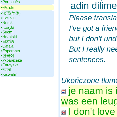
•‎Português
adin dilim
▪▪‎Polski
•‎汉语(简体)
Please transla
•‎Lietuvių
•‎Norsk
I've got a fri
•‎فارسی
•‎Suomi
but I don't un
•‎Hrvatski
•‎日本語
•‎Català
But I really n
•‎Esperanto
•‎한국어
sentences.
•‎Українська
•‎Føroyskt
•‎नेपाली
•‎Kiswahili
Ukończone tłum
je naam is 
was een leu
I don't lov