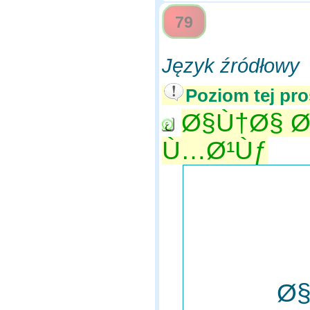
79
Język źródłowy
Poziom tej pro
Ø§Ù†Ø§ Ø
Ù…Ø¹Ùƒ
Ø§