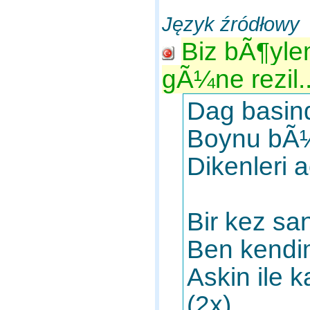
Język źródłowy
Biz bÃ¶yl
gÃ¼ne rezil..
Dag basind
Boynu bÃ¼
Dikenleri 
Bir kez sa
Ben kendi
Askin ile 
(2x)