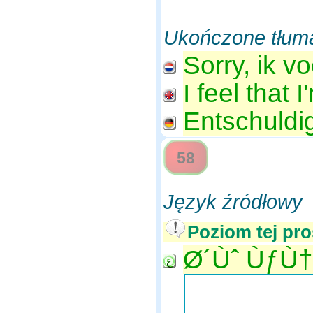
Ukończone tłum
Sorry, ik v
I feel that 
Entschuldig
58
Język źródłowy
Poziom tej pro
Ø´Ùˆ ÙƒÙ