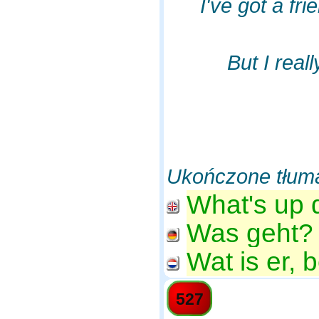
I've got a f
But I real
Ukończone tłum
What's up 
Was geht? 
Wat is er, 
527