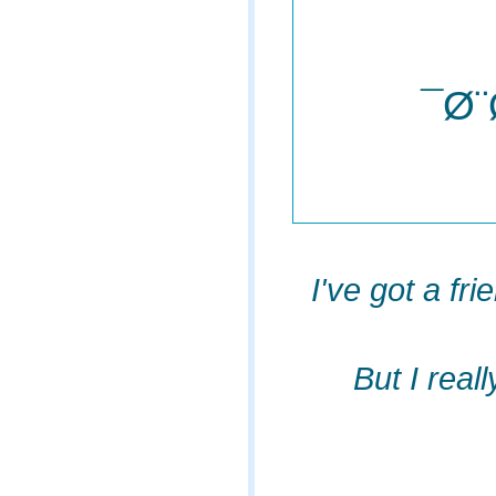
Ø¨
I've got a f
But I real