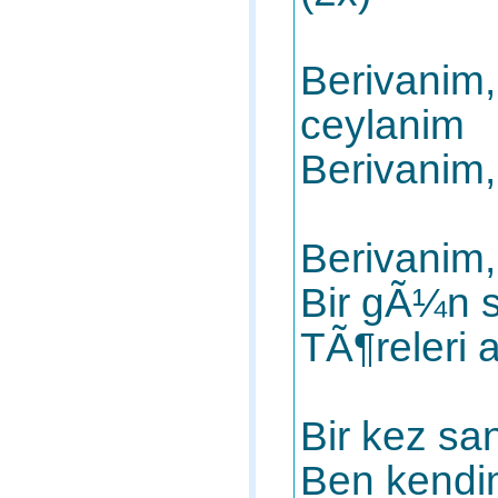
Berivanim
ceylanim
Berivanim,
Berivanim,
Bir gÃ¼n 
TÃ¶releri 
Bir kez sa
Ben kendi