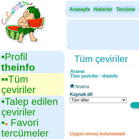
Anasayfa
Haberler
Tercüme
.
•‎Profil
Tüm çeviriler
theinfo
Arama
Tüm çeviriler - theinfo
▪▪‎Tüm
Arama
çeviriler
Kaynak dil
•‎Talep edilen
çeviriler
•‎
Favori
tercümeler
Uygun sonuç bulunamadı