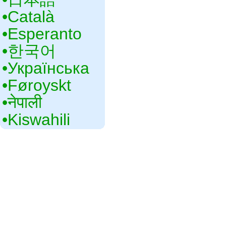
•‎Català
•‎Esperanto
•‎한국어
•‎Українська
•‎Føroyskt
•‎नेपाली
•‎Kiswahili