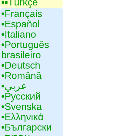
▪▪‎Türkçe
•‎Français
•‎Español
•‎Italiano
•‎Português
brasileiro
•‎Deutsch
•‎Română
•‎عربي
•‎Русский
•‎Svenska
•‎Ελληνικά
•‎Български