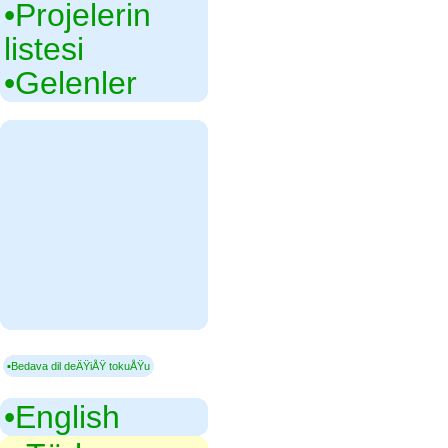
•‎Projelerin
listesi
•‎Gelenler
▪Bedava dil deÄŸiÅŸ tokuÅŸu
•‎English