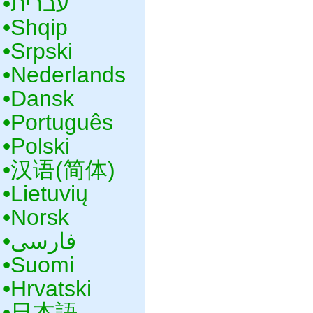
•‎עברית
•‎Shqip
•‎Srpski
•‎Nederlands
•‎Dansk
•‎Português
•‎Polski
•‎汉语(简体)
•‎Lietuvių
•‎Norsk
•‎فارسی
•‎Suomi
•‎Hrvatski
•‎日本語