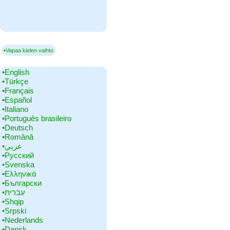
▪Vapaa kielen vaihto
•‎English
•‎Türkçe
•‎Français
•‎Español
•‎Italiano
•‎Português brasileiro
•‎Deutsch
•‎Română
•‎عربي
•‎Русский
•‎Svenska
•‎Ελληνικά
•‎Български
•‎עברית
•‎Shqip
•‎Srpski
•‎Nederlands
•‎Dansk