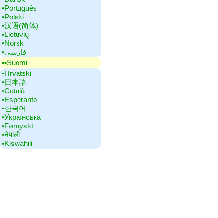
•‎Português
•‎Polski
•‎汉语(简体)
•‎Lietuvių
•‎Norsk
•‎فارسی
▪▪‎Suomi
•‎Hrvatski
•‎日本語
•‎Català
•‎Esperanto
•‎한국어
•‎Українська
•‎Føroyskt
•‎नेपाली
•‎Kiswahili