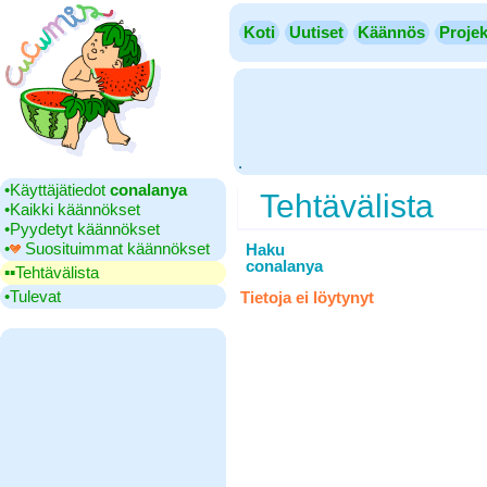
Koti
Uutiset
Käännös
Projek
.
•‎Käyttäjätiedot
conalanya
Tehtävälista
•‎Kaikki käännökset
•‎Pyydetyt käännökset
•‎
Suosituimmat käännökset
Haku
conalanya
▪▪‎Tehtävälista
•‎Tulevat
Tietoja ei löytynyt