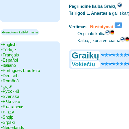
Pagrindinė kalba
‎Graikų
Tsirigoti L. Anastasia
gali skai
Vertimas -
Nustatymai
▪Nemokami kalbÅ³ mainai
Originalo kalba
Kalba, į kurią verčiama
•‎English
•‎Türkçe
Graikų
•‎Français
•‎Español
Vokiečių
•‎Italiano
•‎Português brasileiro
•‎Deutsch
•‎Română
•‎عربي
•‎Русский
•‎Svenska
•‎Ελληνικά
•‎Български
•‎עברית
•‎Shqip
•‎Srpski
•‎Nederlands