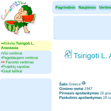
Pagrindinis
Naujienos
Vertim
.
▪▪‎Anketa
Tsirigoti L.
Anastasia
•‎Visi vertimai
Tsirigoti L.
•‎Pageidaujami vertimai
•‎
Favorito vertimas
•‎Projektų sąrašas
•‎Gauti laiškai
Šalis
‎Greece
Gimimo metai
‎
1947
Pirmasis apsilankymas
‎
16 gru
Paskutinis apsilankymas
‎
18 r