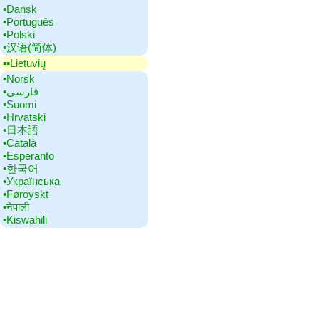
•‎Dansk
•‎Português
•‎Polski
•‎汉语(简体)
▪▪‎Lietuvių
•‎Norsk
•‎فارسی
•‎Suomi
•‎Hrvatski
•‎日本語
•‎Català
•‎Esperanto
•‎한국어
•‎Українська
•‎Føroyskt
•‎नेपाली
•‎Kiswahili