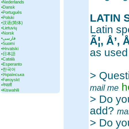
•‎Nederlands
•‎Dansk
•‎Português
LATIN 
•‎Polski
•‎汉语(简体)
Latin sp
•‎Lietuvių
•‎Norsk
Ã¦, Å’, 
•‎فارسی
•‎Suomi
•‎Hrvatski
as used
•‎日本語
•‎Català
•‎Esperanto
•‎한국어
> Quest
•‎Українська
•‎Føroyskt
h
•‎नेपाली
mail me
•‎Kiswahili
> Do yo
add?
ma
> Do you