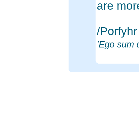
are mor
/Porfyh
'Ego sum 