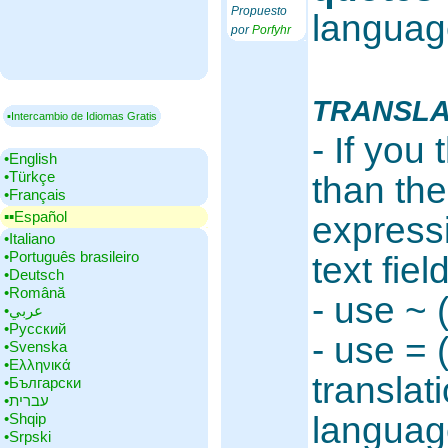
Propuesto
languag
por
Porfyhr
TRANSLA
▪Intercambio de Idiomas Gratis
- If you
•‎English
•‎Türkçe
than the
•‎Français
▪▪‎Español
expressi
•‎Italiano
•‎Português brasileiro
text fie
•‎Deutsch
•‎Română
- use ~ 
•‎عربي
•‎Русский
- use = (
•‎Svenska
•‎Ελληνικά
translat
•‎Български
•‎עברית
•‎Shqip
languag
•‎Srpski