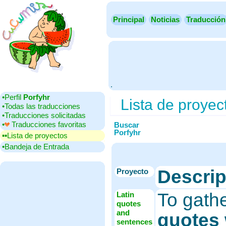
Principal
Noticias
Traducción
.
•‎Perfil
Porfyhr
Lista de proyec
•‎Todas las traducciones
•‎Traducciones solicitadas
•‎
Traducciones favoritas
Buscar
Porfyhr
▪▪‎Lista de proyectos
•‎Bandeja de Entrada
Descrip
Proyecto
To gath
Latin
quotes
and
quotes
sentences