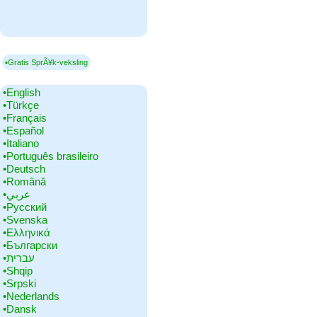
▪Gratis SprÃ¥k-veksling
•‎English
•‎Türkçe
•‎Français
•‎Español
•‎Italiano
•‎Português brasileiro
•‎Deutsch
•‎Română
•‎عربي
•‎Русский
•‎Svenska
•‎Ελληνικά
•‎Български
•‎עברית
•‎Shqip
•‎Srpski
•‎Nederlands
•‎Dansk