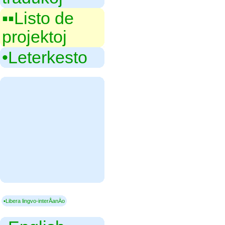
▪▪‎Listo de
projektoj
•‎Leterkesto
▪Libera lingvo-interÅanÄo