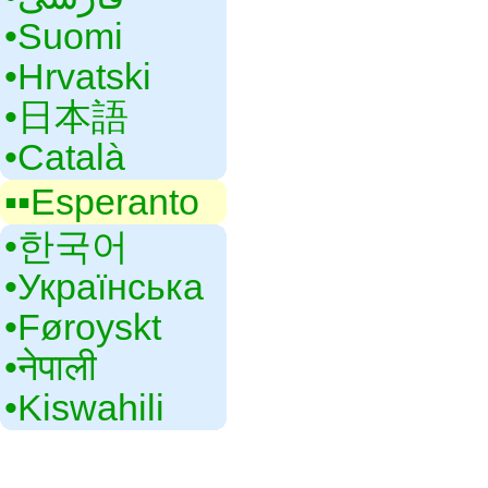
•‎Suomi
•‎Hrvatski
•‎日本語
•‎Català
▪▪‎Esperanto
•‎한국어
•‎Українська
•‎Føroyskt
•‎नेपाली
•‎Kiswahili