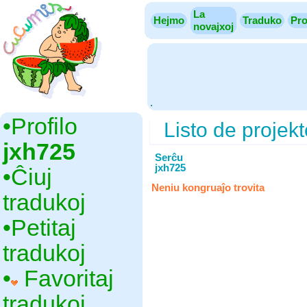
La
Hejmo
Traduko
Pro
novajxoj
.
•‎Profilo
Listo de projekt
jxh725
Serĉu
jxh725
•‎Ĉiuj
Neniu kongruaĵo trovita
tradukoj
•‎Petitaj
tradukoj
•‎
Favoritaj
tradukoj