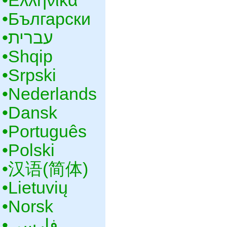
•‎Ελληνικά
•‎Български
•‎עברית
•‎Shqip
•‎Srpski
•‎Nederlands
•‎Dansk
•‎Português
•‎Polski
•‎汉语(简体)
•‎Lietuvių
•‎Norsk
•‎فارسی