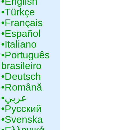
•‎English
•‎Türkçe
•‎Français
•‎Español
•‎Italiano
•‎Português
brasileiro
•‎Deutsch
•‎Română
•‎عربي
•‎Русский
•‎Svenska