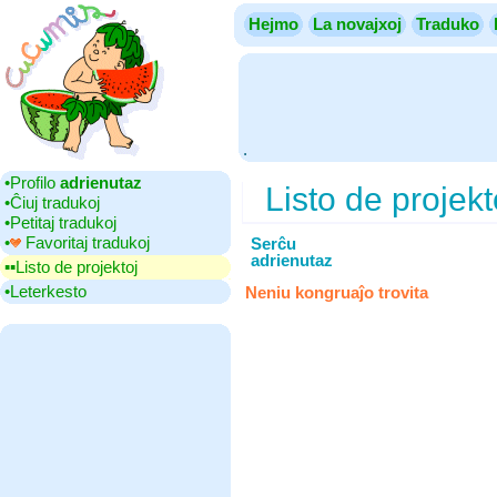
Hejmo
La novajxoj
Traduko
.
•‎Profilo
adrienutaz
Listo de projekt
•‎Ĉiuj tradukoj
•‎Petitaj tradukoj
•‎
Favoritaj tradukoj
Serĉu
adrienutaz
▪▪‎Listo de projektoj
•‎Leterkesto
Neniu kongruaĵo trovita