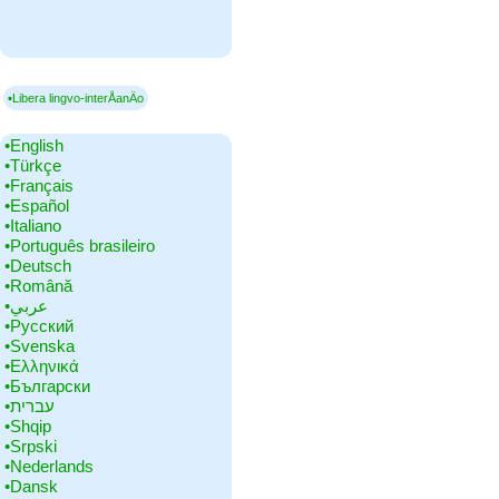
▪Libera lingvo-interÅanÄo
•‎English
•‎Türkçe
•‎Français
•‎Español
•‎Italiano
•‎Português brasileiro
•‎Deutsch
•‎Română
•‎عربي
•‎Русский
•‎Svenska
•‎Ελληνικά
•‎Български
•‎עברית
•‎Shqip
•‎Srpski
•‎Nederlands
•‎Dansk