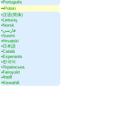
•‎Português
▪▪‎Polski
•‎汉语(简体)
•‎Lietuvių
•‎Norsk
•‎فارسی
•‎Suomi
•‎Hrvatski
•‎日本語
•‎Català
•‎Esperanto
•‎한국어
•‎Українська
•‎Føroyskt
•‎नेपाली
•‎Kiswahili