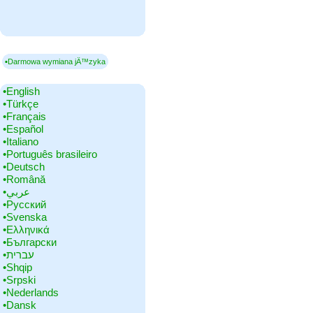
▪Darmowa wymiana jÄ™zyka
•‎English
•‎Türkçe
•‎Français
•‎Español
•‎Italiano
•‎Português brasileiro
•‎Deutsch
•‎Română
•‎عربي
•‎Русский
•‎Svenska
•‎Ελληνικά
•‎Български
•‎עברית
•‎Shqip
•‎Srpski
•‎Nederlands
•‎Dansk