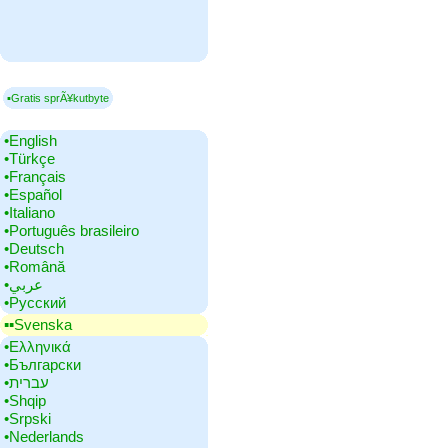
▪Gratis sprÃ¥kutbyte
•‎English
•‎Türkçe
•‎Français
•‎Español
•‎Italiano
•‎Português brasileiro
•‎Deutsch
•‎Română
•‎عربي
•‎Русский
▪▪‎Svenska
•‎Ελληνικά
•‎Български
•‎עברית
•‎Shqip
•‎Srpski
•‎Nederlands