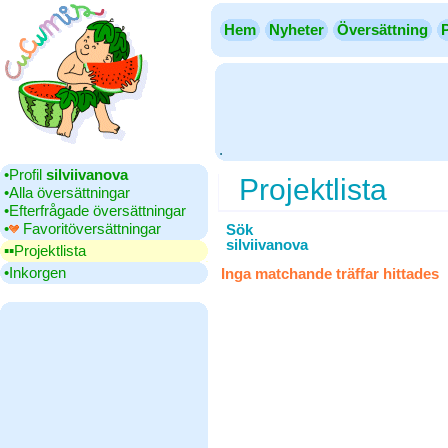
Hem
Nyheter
Översättning
.
•‎Profil
silviivanova
Projektlista
•‎Alla översättningar
•‎Efterfrågade översättningar
•‎
Favoritöversättningar
Sök
silviivanova
▪▪‎Projektlista
•‎Inkorgen
Inga matchande träffar hittades