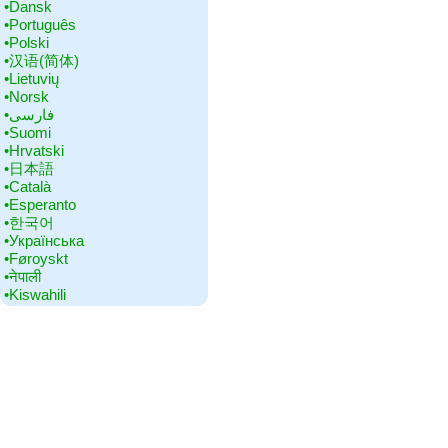
•‎Dansk
•‎Português
•‎Polski
•‎汉语(简体)
•‎Lietuvių
•‎Norsk
•‎فارسی
•‎Suomi
•‎Hrvatski
•‎日本語
•‎Català
•‎Esperanto
•‎한국어
•‎Українська
•‎Føroyskt
•‎नेपाली
•‎Kiswahili