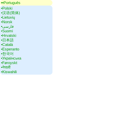
▪▪‎Português
•‎Polski
•‎汉语(简体)
•‎Lietuvių
•‎Norsk
•‎فارسی
•‎Suomi
•‎Hrvatski
•‎日本語
•‎Català
•‎Esperanto
•‎한국어
•‎Українська
•‎Føroyskt
•‎नेपाली
•‎Kiswahili