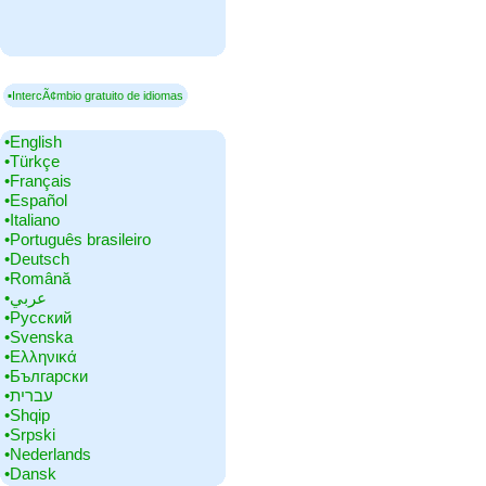
▪IntercÃ¢mbio gratuito de idiomas
•‎English
•‎Türkçe
•‎Français
•‎Español
•‎Italiano
•‎Português brasileiro
•‎Deutsch
•‎Română
•‎عربي
•‎Русский
•‎Svenska
•‎Ελληνικά
•‎Български
•‎עברית
•‎Shqip
•‎Srpski
•‎Nederlands
•‎Dansk