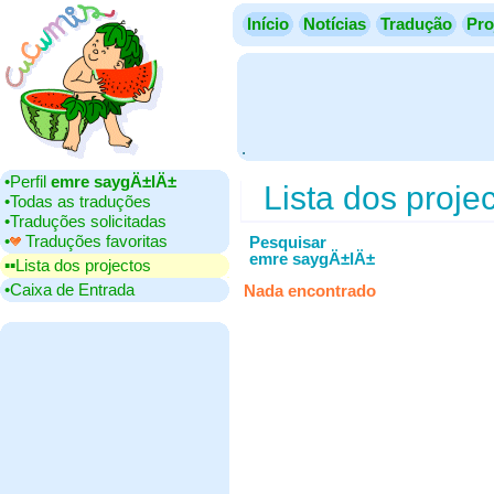
Início
Notícias
Tradução
Pro
.
•‎Perfil
emre saygÄ±lÄ±
Lista dos proje
•‎Todas as traduções
•‎Traduções solicitadas
•‎
Traduções favoritas
Pesquisar
emre saygÄ±lÄ±
▪▪‎Lista dos projectos
•‎Caixa de Entrada
Nada encontrado