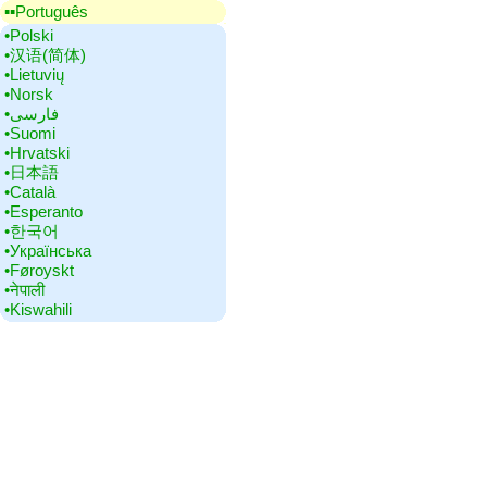
▪▪‎Português
•‎Polski
•‎汉语(简体)
•‎Lietuvių
•‎Norsk
•‎فارسی
•‎Suomi
•‎Hrvatski
•‎日本語
•‎Català
•‎Esperanto
•‎한국어
•‎Українська
•‎Føroyskt
•‎नेपाली
•‎Kiswahili