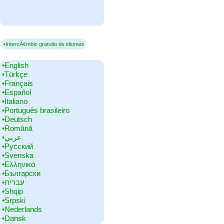
▪IntercÃ¢mbio gratuito de idiomas
•‎English
•‎Türkçe
•‎Français
•‎Español
•‎Italiano
•‎Português brasileiro
•‎Deutsch
•‎Română
•‎عربي
•‎Русский
•‎Svenska
•‎Ελληνικά
•‎Български
•‎עברית
•‎Shqip
•‎Srpski
•‎Nederlands
•‎Dansk