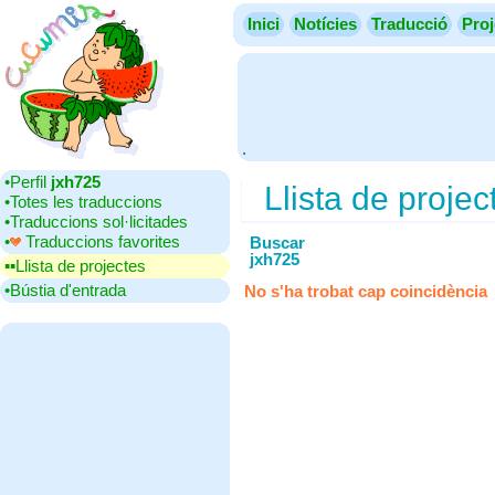
Inici
Notícies
Traducció
Proj
.
•‎Perfil
jxh725
Llista de projec
•‎Totes les traduccions
•‎Traduccions sol·licitades
•‎
Traduccions favorites
Buscar
jxh725
▪▪‎Llista de projectes
•‎Bústia d'entrada
No s'ha trobat cap coincidència