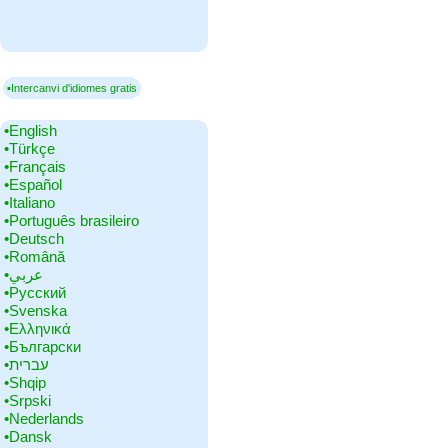
▪Intercanvi d'idiomes gratis
•‎English
•‎Türkçe
•‎Français
•‎Español
•‎Italiano
•‎Português brasileiro
•‎Deutsch
•‎Română
•‎عربي
•‎Русский
•‎Svenska
•‎Ελληνικά
•‎Български
•‎עברית
•‎Shqip
•‎Srpski
•‎Nederlands
•‎Dansk