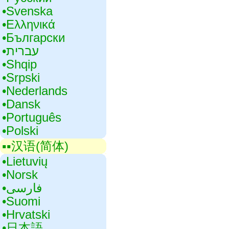
•‎Svenska
•‎Ελληνικά
•‎Български
•‎עברית
•‎Shqip
•‎Srpski
•‎Nederlands
•‎Dansk
•‎Português
•‎Polski
▪▪‎汉语(简体)
•‎Lietuvių
•‎Norsk
•‎فارسی
•‎Suomi
•‎Hrvatski
•‎日本語