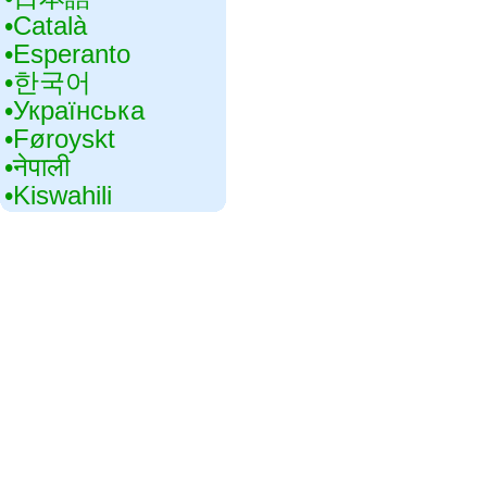
•‎Català
•‎Esperanto
•‎한국어
•‎Українська
•‎Føroyskt
•‎नेपाली
•‎Kiswahili