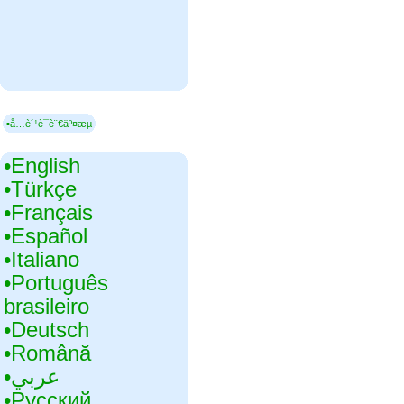
▪å…è´¹è¯­è¨€äº¤æµ
•‎English
•‎Türkçe
•‎Français
•‎Español
•‎Italiano
•‎Português
brasileiro
•‎Deutsch
•‎Română
•‎عربي
•‎Русский