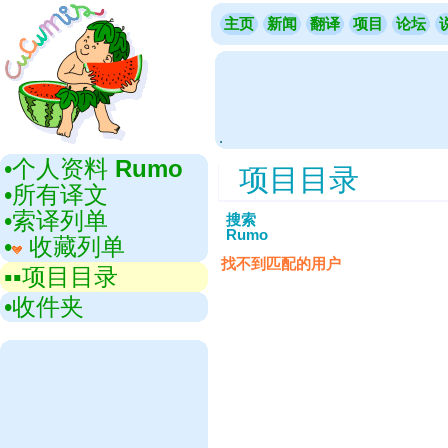
主页
新闻
翻译
项目
论坛
.
•‎个人资料
Rumo
项目目录
•‎所有译文
•‎索译列单
搜索
Rumo
•‎
收藏列单
找不到匹配的用户
▪▪‎项目目录
•‎收件夹