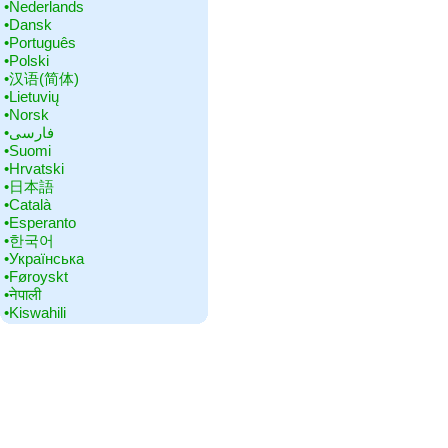
•‎Nederlands
•‎Dansk
•‎Português
•‎Polski
•‎汉语(简体)
•‎Lietuvių
•‎Norsk
•‎فارسی
•‎Suomi
•‎Hrvatski
•‎日本語
•‎Català
•‎Esperanto
•‎한국어
•‎Українська
•‎Føroyskt
•‎नेपाली
•‎Kiswahili