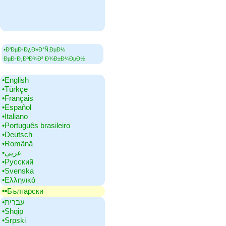
▪Ð‘ÐµÐ·Ð¿Ð»Ð°Ñ‚ÐµÐ½
ÐµÐ·Ð¸ÐºÐ¾Ð² Ð¾Ð±Ð¼ÐµÐ½
•‎English
•‎Türkçe
•‎Français
•‎Español
•‎Italiano
•‎Português brasileiro
•‎Deutsch
•‎Română
•‎عربي
•‎Русский
•‎Svenska
•‎Ελληνικά
▪▪‎Български
•‎עברית
•‎Shqip
•‎Srpski