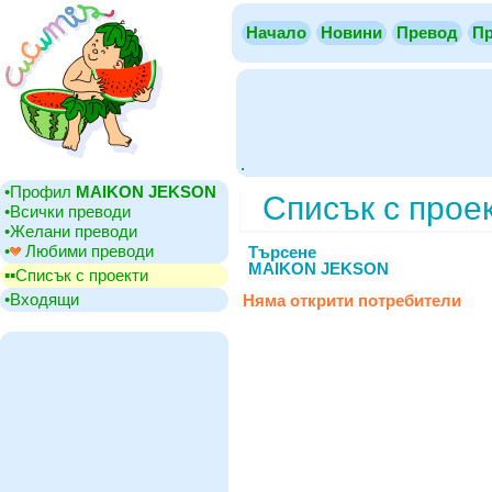
Начало
Новини
Превод
Пр
.
•‎Профил
MAIKON JEKSON
Списък с прое
•‎Всички преводи
•‎Желани преводи
•‎
Любими преводи
Търсене
MAIKON JEKSON
▪▪‎Списък с проекти
•‎Входящи
Няма открити потребители