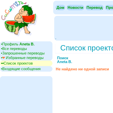
Дом
Новости
Перевод
Про
.
•‎Профиль
Aneta B.
Cписок проект
•‎Все переводы
•‎Запрошенные переводы
•‎
Избранные переводы
Поиск
Aneta B.
▪▪‎Cписок проектов
•‎Входящие сообщения
Не найдено ни одной записи