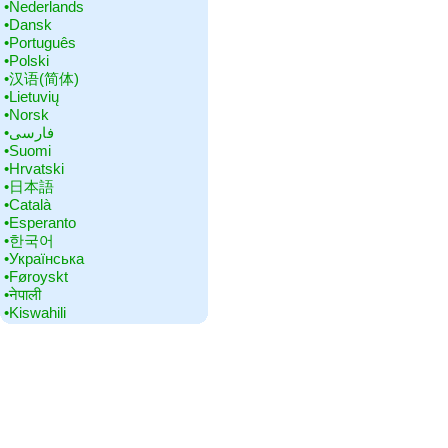
•‎Nederlands
•‎Dansk
•‎Português
•‎Polski
•‎汉语(简体)
•‎Lietuvių
•‎Norsk
•‎فارسی
•‎Suomi
•‎Hrvatski
•‎日本語
•‎Català
•‎Esperanto
•‎한국어
•‎Українська
•‎Føroyskt
•‎नेपाली
•‎Kiswahili