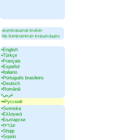
▪Ð¡Ð²Ð¾Ð±Ð¾Ð´Ð½Ñ‹Ð¹
ÑÐ·Ñ‹ÐºÐ¾Ð²Ð¾Ð¹ Ð¾Ð±Ð¼ÐµÐ½
•‎English
•‎Türkçe
•‎Français
•‎Español
•‎Italiano
•‎Português brasileiro
•‎Deutsch
•‎Română
•‎عربي
▪▪‎Русский
•‎Svenska
•‎Ελληνικά
•‎Български
•‎עברית
•‎Shqip
•‎Srpski