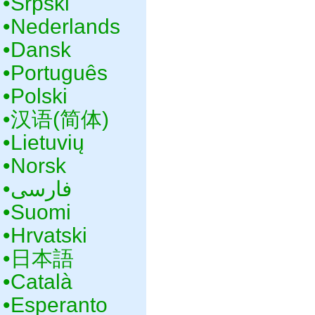
•‎Srpski
•‎Nederlands
•‎Dansk
•‎Português
•‎Polski
•‎汉语(简体)
•‎Lietuvių
•‎Norsk
•‎فارسی
•‎Suomi
•‎Hrvatski
•‎日本語
•‎Català
•‎Esperanto