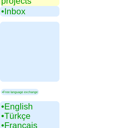
projects
•‎Inbox
▪Free language exchange
•‎English
•‎Türkçe
•‎Français