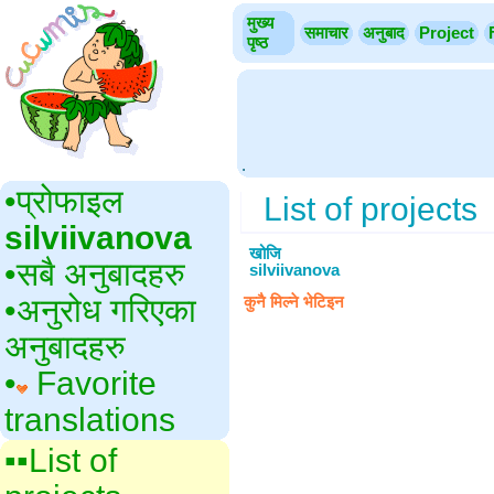
मुख्य
समाचार
अनुबाद
Project
पृष्ठ
.
•‎प्रोफाइल
List of projects
silviivanova
खोजि
•‎सबै अनुबादहरु
silviivanova
•‎अनुरोध गरिएका
कुनै मिल्ने भेटिइन
अनुबादहरु
•‎
Favorite
translations
▪▪‎List of