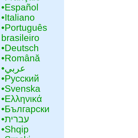
•‎Español
•‎Italiano
•‎Português
brasileiro
•‎Deutsch
•‎Română
•‎عربي
•‎Русский
•‎Svenska
•‎Ελληνικά
•‎Български
•‎עברית
•‎Shqip