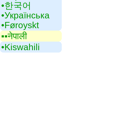
•‎한국어
•‎Українська
•‎Føroyskt
▪▪‎नेपाली
•‎Kiswahili