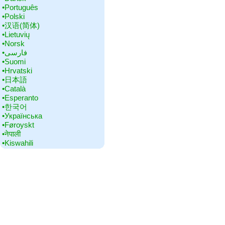
•‎Português
•‎Polski
•‎汉语(简体)
•‎Lietuvių
•‎Norsk
•‎فارسی
•‎Suomi
•‎Hrvatski
•‎日本語
•‎Català
•‎Esperanto
•‎한국어
•‎Українська
•‎Føroyskt
•‎नेपाली
•‎Kiswahili