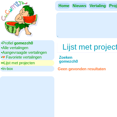
Home
Nieuws
Vertaling
Proj
.
•‎Profiel
gomezch0
Lijst met projec
•‎Alle vertalingen
•‎Aangevraagde vertalingen
•‎
Favoriete vertalingen
Zoeken
gomezch0
▪▪‎Lijst met projecten
•‎In-box
Geen gevonden resultaten