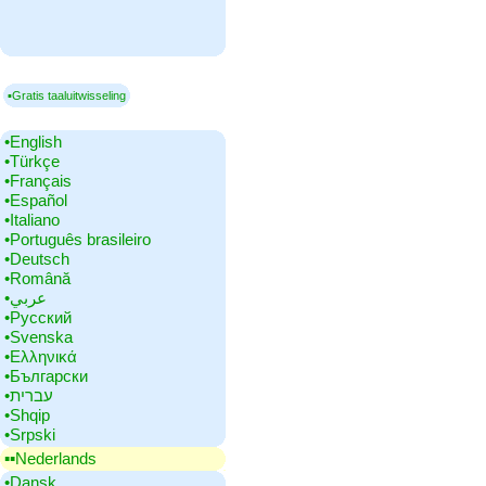
▪Gratis taaluitwisseling
•‎English
•‎Türkçe
•‎Français
•‎Español
•‎Italiano
•‎Português brasileiro
•‎Deutsch
•‎Română
•‎عربي
•‎Русский
•‎Svenska
•‎Ελληνικά
•‎Български
•‎עברית
•‎Shqip
•‎Srpski
▪▪‎Nederlands
•‎Dansk