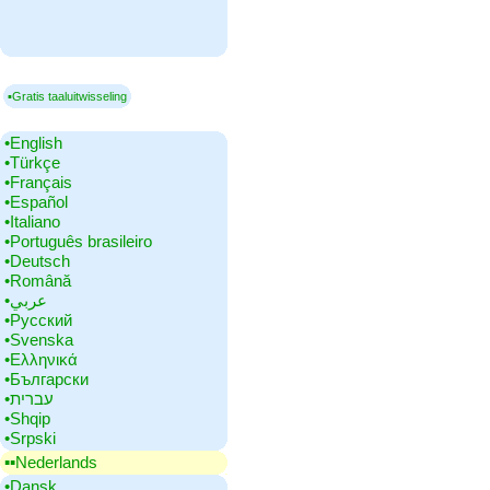
▪Gratis taaluitwisseling
•‎English
•‎Türkçe
•‎Français
•‎Español
•‎Italiano
•‎Português brasileiro
•‎Deutsch
•‎Română
•‎عربي
•‎Русский
•‎Svenska
•‎Ελληνικά
•‎Български
•‎עברית
•‎Shqip
•‎Srpski
▪▪‎Nederlands
•‎Dansk