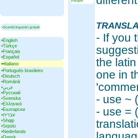
differen
Porfyhr
TRANSLA
▪Scambi linguistici gratuiti
- If you 
•‎English
•‎Türkçe
suggesti
•‎Français
•‎Español
the lati
▪▪‎Italiano
•‎Português brasileiro
one in t
•‎Deutsch
•‎Română
'commen
•‎عربي
•‎Русский
- use ~ 
•‎Svenska
•‎Ελληνικά
- use = (
•‎Български
•‎עברית
•‎Shqip
translat
•‎Srpski
•‎Nederlands
languag
•‎Dansk