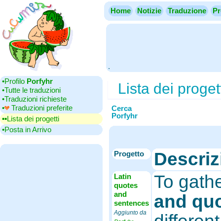
Home
Notizie
Traduzione
Pr
.
•‎Profilo
Porfyhr
Lista dei proget
•‎Tutte le traduzioni
•‎Traduzioni richieste
•‎
Traduzioni preferite
Cerca
Porfyhr
▪▪‎Lista dei progetti
•‎Posta in Arrivo
Descriz
Progetto
To gath
Latin
quotes
and
and qu
sentences
Aggiunto da