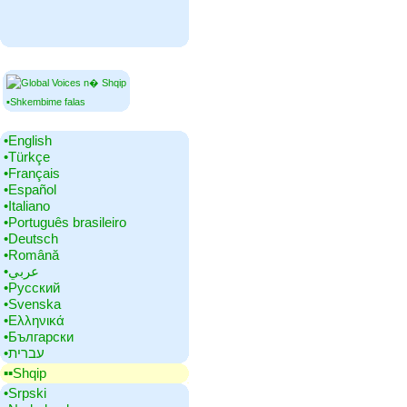
▪Shkembime falas
•‎English
•‎Türkçe
•‎Français
•‎Español
•‎Italiano
•‎Português brasileiro
•‎Deutsch
•‎Română
•‎عربي
•‎Русский
•‎Svenska
•‎Ελληνικά
•‎Български
•‎עברית
▪▪‎Shqip
•‎Srpski