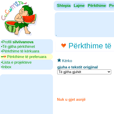
Shtepia
Lajme
Përkthime
Pr
.
•‎Profili
silviivanova
Përkthime të 
•‎Të gjitha përkthimet
•‎Përkthime të kërkuara
▪▪‎
Përkthime të preferuara
Kërko
•‎Lista e projekteve
•‎Inbox
gjuha e tekstit origjinal
Nuk u gjet asnjë