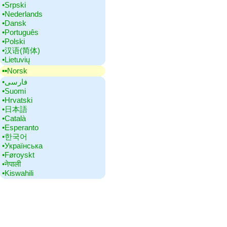
•‎Srpski
•‎Nederlands
•‎Dansk
•‎Português
•‎Polski
•‎汉语(简体)
•‎Lietuvių
▪▪‎Norsk
•‎فارسی
•‎Suomi
•‎Hrvatski
•‎日本語
•‎Català
•‎Esperanto
•‎한국어
•‎Українська
•‎Føroyskt
•‎नेपाली
•‎Kiswahili