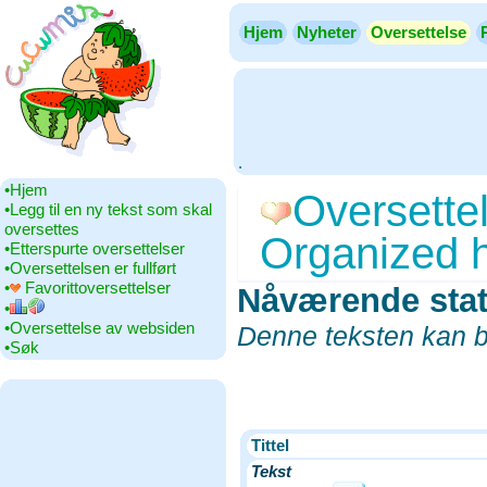
Hjem
Nyheter
Oversettelse
.
•‎Hjem
Oversettel
•‎Legg til en ny tekst som skal
oversettes
Organized 
•‎Etterspurte oversettelser
•‎Oversettelsen er fullført
•‎
Favorittoversettelser
Nåværende sta
•‎
•‎Oversettelse av websiden
Denne teksten kan bl
•‎Søk
Tittel
Tekst