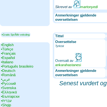
Skrevet av
martonyedi
Anmerkninger gjeldende
oversettelsen
▪Gratis SprÃ¥k-veksling
Tittel
Oversettelse
•‎English
Tyrkisk
•‎Türkçe
•‎Français
•‎Español
Oversatt av
•‎Italiano
ankarahastanesi
•‎Português brasileiro
•‎Deutsch
Anmerkninger gjeldende
•‎Română
oversettelsen
•‎عربي
Senest vurdert og
•‎Русский
•‎Svenska
•‎Ελληνικά
•‎Български
•‎עברית
•‎Shqip