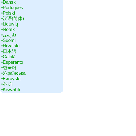
•‎Dansk
•‎Português
•‎Polski
•‎汉语(简体)
•‎Lietuvių
•‎Norsk
•‎فارسی
•‎Suomi
•‎Hrvatski
•‎日本語
•‎Català
•‎Esperanto
•‎한국어
•‎Українська
•‎Føroyskt
•‎नेपाली
•‎Kiswahili