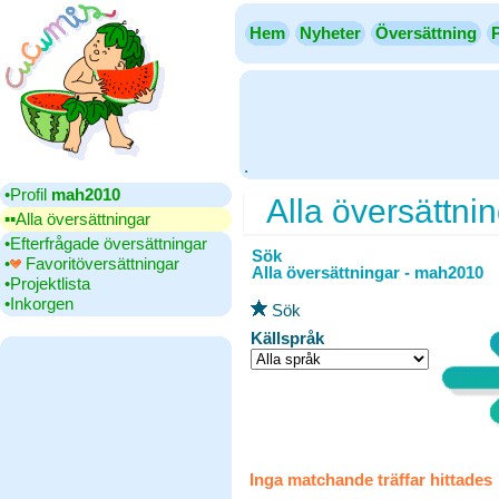
Hem
Nyheter
Översättning
.
•‎Profil
mah2010
Alla översättni
▪▪‎Alla översättningar
•‎Efterfrågade översättningar
Sök
•‎
Favoritöversättningar
Alla översättningar - mah2010
•‎Projektlista
•‎Inkorgen
Sök
Källspråk
Inga matchande träffar hittades