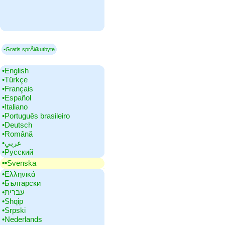
▪Gratis sprÃ¥kutbyte
•‎English
•‎Türkçe
•‎Français
•‎Español
•‎Italiano
•‎Português brasileiro
•‎Deutsch
•‎Română
•‎عربي
•‎Русский
▪▪‎Svenska
•‎Ελληνικά
•‎Български
•‎עברית
•‎Shqip
•‎Srpski
•‎Nederlands