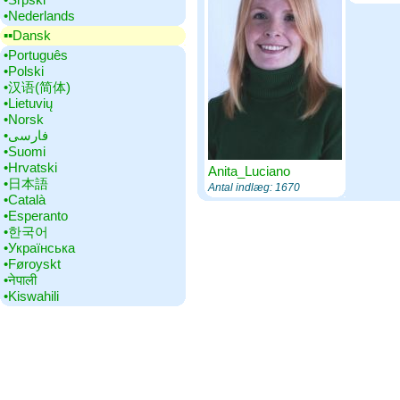
•‎Nederlands
▪▪‎Dansk
•‎Português
•‎Polski
•‎汉语(简体)
•‎Lietuvių
•‎Norsk
•‎فارسی
•‎Suomi
•‎Hrvatski
Anita_Luciano
•‎日本語
Antal indlæg: 1670
•‎Català
•‎Esperanto
•‎한국어
•‎Українська
•‎Føroyskt
•‎नेपाली
•‎Kiswahili