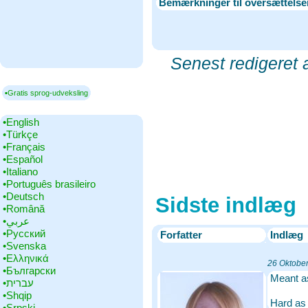
Bemærkninger til oversættelse
Senest redigeret 
▪Gratis sprog-udveksling
•‎English
•‎Türkçe
•‎Français
•‎Español
•‎Italiano
•‎Português brasileiro
•‎Deutsch
Sidste indlæg
•‎Română
•‎عربي
•‎Русский
Forfatter
Indlæg
•‎Svenska
•‎Ελληνικά
26 Oktobe
•‎Български
Meant as
•‎עברית
•‎Shqip
Hard as
•‎Srpski