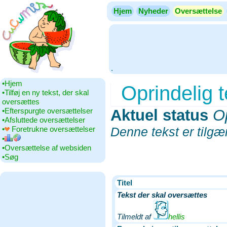
Hjem
Nyheder
Oversættelse
.
•‎Hjem
Oprindelig 
•‎Tilføj en ny tekst, der skal
oversættes
•‎Efterspurgte oversættelser
Aktuel status
‎
Op
•‎Afsluttede oversættelser
•‎
Foretrukne oversættelser
Denne tekst er tilg
•‎
•‎Oversættelse af websiden
•‎Søg
Titel
Tekst der skal oversættes
Tilmeldt af
hellis