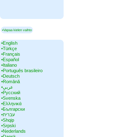
▪Vapaa kielen vaihto
•‎English
•‎Türkçe
•‎Français
•‎Español
•‎Italiano
•‎Português brasileiro
•‎Deutsch
•‎Română
•‎عربي
•‎Русский
•‎Svenska
•‎Ελληνικά
•‎Български
•‎עברית
•‎Shqip
•‎Srpski
•‎Nederlands
•‎Dansk