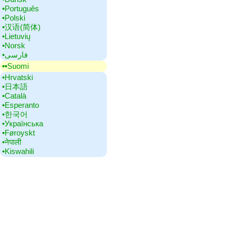
•‎Português
•‎Polski
•‎汉语(简体)
•‎Lietuvių
•‎Norsk
•‎فارسی
▪▪‎Suomi
•‎Hrvatski
•‎日本語
•‎Català
•‎Esperanto
•‎한국어
•‎Українська
•‎Føroyskt
•‎नेपाली
•‎Kiswahili