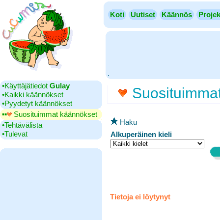
Koti
Uutiset
Käännös
Projek
.
•‎Käyttäjätiedot
Gulay
Suosituimmat
•‎Kaikki käännökset
•‎Pyydetyt käännökset
▪▪‎
Suosituimmat käännökset
Haku
•‎Tehtävälista
•‎Tulevat
Alkuperäinen kieli
Tietoja ei löytynyt