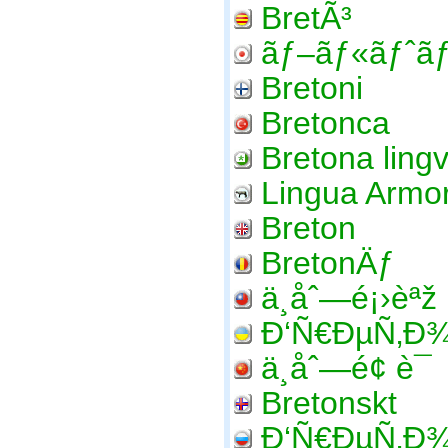
BretÃ³
ãƒ–ãƒ«ãƒˆãƒ
Bretoni
Bretonca
Bretona ling
Lingua Armo
Breton
BretonÄƒ
ä¸åˆ—é¡›èªž
Ð‘Ñ€ÐµÑ‚Ð
ä¸åˆ—é¢ è¯­
Bretonskt
Ð‘Ñ€ÐµÑ‚Ð¾