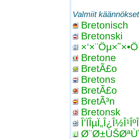
Valmiit käännökset
Bretonisch
Bretonski
×‘×¨Öµ×˜×•Ö
Bretone
BretÃ£o
Bretons
BretÃ£o
BretÃ³n
Bretonsk
Î’ÏÎµÏ„Î¿Î½Î¹Îº
Ø¨Ø±ÙŠØªÙ