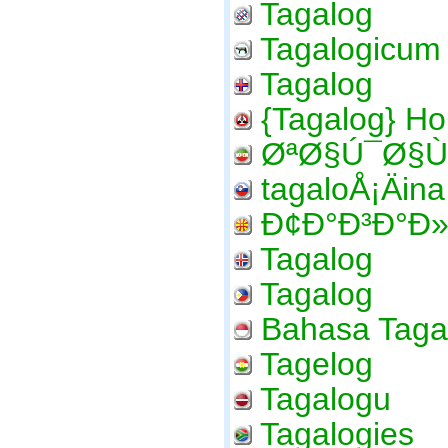
Tagalog
Tagalogicum
Tagalog
{Tagalog} Ho
ØªØ§Ú¯Ø§Ù
tagaloÅ¡Äina
Ð¢Ð°Ð³Ð°Ð»
Tagalog
Tagalog
Bahasa Taga
Tagelog
Tagalogu
Tagalogies