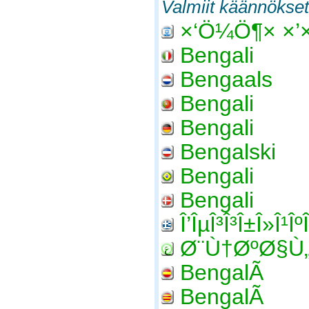
Valmiit käännökset
×‘Ö¼Ö¶× ×’
Bengali
Bengaals
Bengali
Bengali
Bengalski
Bengali
Bengali
Î’ÎµÎ³Î³Î±Î»Î¹Î
Ø¨Ù†ØºØ§Ù
BengalÃ­
BengalÃ­