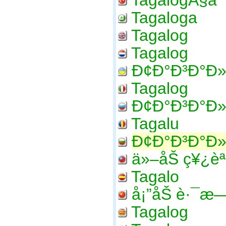
TagalogÃ§a
Tagaloga
Tagalog
Tagalog
Ð¢Ð°Ð³Ð°Ð
Tagalog
Ð¢Ð°Ð³Ð°Ð»
Tagalu
Ð¢Ð°Ð³Ð°Ð»
ä»–åŠ ç¥¿èª
Tagalo
å¡”åŠ è·¯æ—
Tagalog