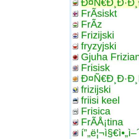
Ð¤Ñ€Ð¸Ð·Ð¸
FrÃ­siskt
FrÃ­z
Frizijski
fryzyjski
Gjuha Frizia
Frisisk
Ð¤Ñ€Ð¸Ð·Ð¸
frizijski
friisi keel
Frisica
FrÃ­Å¡tina
í”„ë¦¬ì§€ì•„ì–