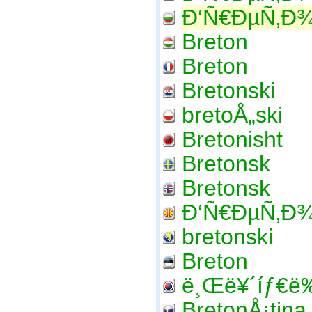
Ð‘Ñ€ÐµÑ‚Ð¾
Breton
Breton
Bretonski
bretoÅ„ski
Bretonisht
Bretonsk
Bretonsk
Ð‘Ñ€ÐµÑ‚Ð¾
bretonski
Breton
ë¸Œë¥´íƒ€ë‰
BretonÅ¡tina