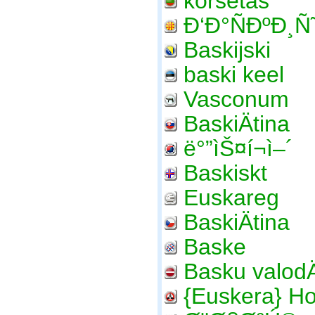
korsetas
Ð‘Ð°ÑÐºÐ¸Ñ
Baskijski
baski keel
Vasconum
BaskiÄtina
ë°”ìŠ¤í¬ì–´
Baskiskt
Euskareg
BaskiÄtina
Baske
Basku valodÄ
{Euskera} Ho