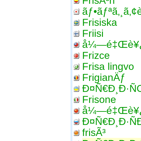
FrisÃ³n
ãƒ•ãƒªã‚¸ã‚¢
Frisiska
Friisi
å¼—é‡Œè¥¿
Frizce
Frisa lingvo
FrigianÄƒ
Ð¤Ñ€Ð¸Ð·Ñ
Frisone
å¼—é‡Œè¥¿
Ð¤Ñ€Ð¸Ð·Ñ
frisÃ³