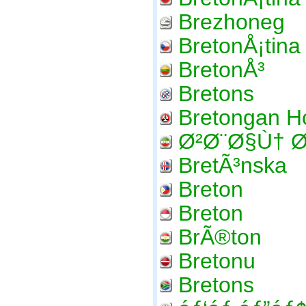
Brezhoneg
BretonÅ¡tina
BretonÅ³
Bretons
Bretongan H
Ø²Ø¨Ø§Ù† 
BretÃ³nska
Breton
Breton
BrÃ®ton
Bretonu
Bretons