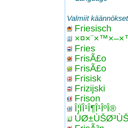
Valmiit käännökset
Friesisch
×¤×¨×™×–×
Fries
FrisÃ£o
FrisÃ£o
Frisisk
Frizijski
Frison
Î¦ÏÎ¹Î¶Î¹ÎºÎ®
ÙØ±ÙŠØ³Ù