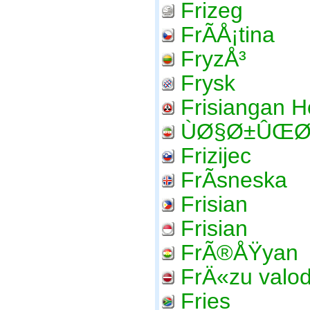
Frizeg
FrÃ­Å¡tina
FryzÅ³
Frysk
Frisiangan H
ÙØ§Ø±ÛŒ
Frizijec
FrÃ­sneska
Frisian
Frisian
FrÃ®ÅŸyan
FrÄ«zu valo
Fries