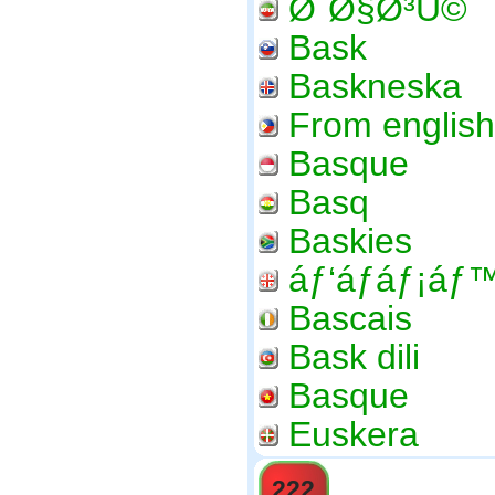
Ø¨Ø§Ø³Ú©
Bask
Baskneska
From english
Basque
Basq
Baskies
áƒ‘áƒáƒ¡áƒ
Bascais
Bask dili
Basque
Euskera
222