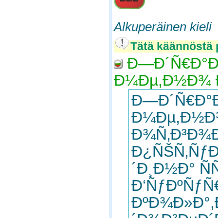
Alkuperäinen kieli
Tätä käännöstä 
Ð—Ð´Ñ€Ð°Ð²
Ð¼Ðµ,Ð½Ð¾ Ð
Ð—Ð´Ñ€Ð°Ð
Ð¼Ðµ,Ð½Ð
Ð¾Ñ‚Ð³Ð¾
Ð¿ÑŠÑ‚ÑƒÐ
´Ð¸Ð½Ð° Ñ
Ð‘ÑƒÐºÑƒÑ
ÐºÐ¾Ð»Ð°,