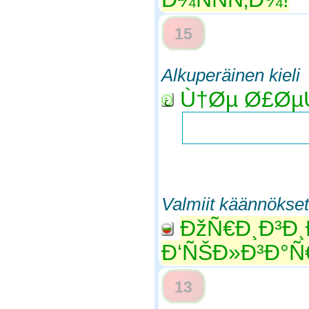
15
Alkuperäinen kieli
Ù†Øµ Ø£ØµÙ
Valmiit käännökset
ÐžÑ€Ð¸Ð³Ð¸
Ð‘ÑŠÐ»Ð³Ð°Ñ€
13