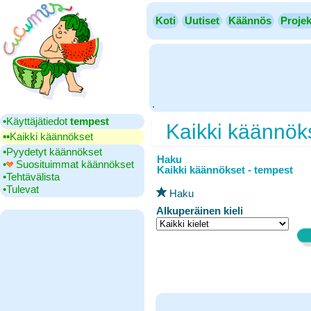
Koti
Uutiset
Käännös
Projek
.
•‎Käyttäjätiedot
tempest
Kaikki käännök
▪▪‎Kaikki käännökset
•‎Pyydetyt käännökset
Haku
•‎
Suosituimmat käännökset
Kaikki käännökset - tempest
•‎Tehtävälista
•‎Tulevat
Haku
Alkuperäinen kieli