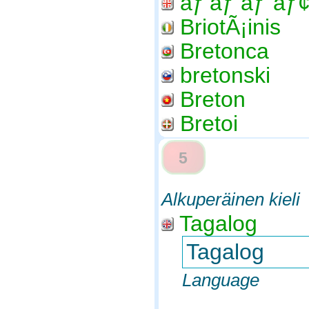
áƒ‘áƒ áƒ”áƒ
BriotÃ¡inis
Bretonca
bretonski
Breton
Bretoi
5
Alkuperäinen kieli
Tagalog
Tagalog
Language