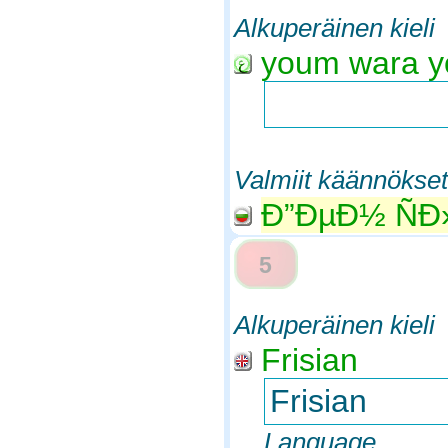
Alkuperäinen kieli
youm wara 
Valmiit käännökset
Ð”ÐµÐ½ ÑÐ
5
Alkuperäinen kieli
Frisian
Frisian
Language