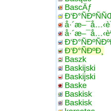
BascÄƒ
Ð‘Ð°ÑÐºÑ
å·´æ–¯å…‹è¯
å·´æ–¯å…‹è
Ð‘Ð°ÑÐºÑÐ
Ð‘Ð°ÑÐºÐ¸
Baszk
Baskijski
Baskijski
Baske
Baskisk
Baskisk