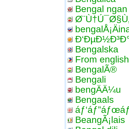
Bengal ngan
Ø¨Ù†Ú¯Ø§
bengalÅ¡Äin
Ð‘ÐµÐ½Ð³Ð°
Bengalska
From english
BengalÃ®
Bengali
bengÄÄ¼u
Bengaals
áƒ‘áƒ”áƒœáƒ
BeangÃ¡lais