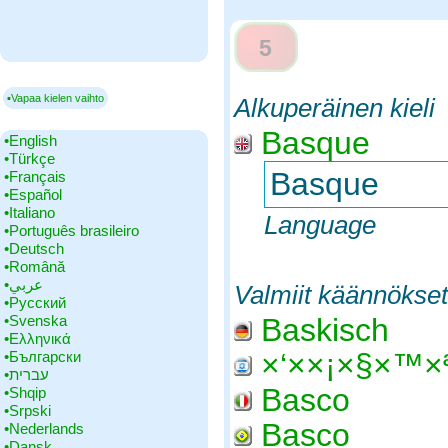
5
▪Vapaa kielen vaihto
Alkuperäinen kieli
Basque
•‎English
•‎Türkçe
Basque
•‎Français
•‎Español
•‎Italiano
Language
•‎Português brasileiro
•‎Deutsch
•‎Română
•‎عربي
Valmiit käännökset
•‎Русский
•‎Svenska
Baskisch
•‎Ελληνικά
×‘××¡×§×™×
•‎Български
•‎עברית
Basco
•‎Shqip
•‎Srpski
Basco
•‎Nederlands
•‎Dansk