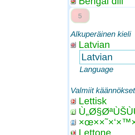
Bengal dili
5
Alkuperäinen kieli
Latvian
Latvian
Language
Valmiit käännökset
Lettisk
Ù„Ø§ØªÙŠÙ
×œ××˜×‘×™
Lettone