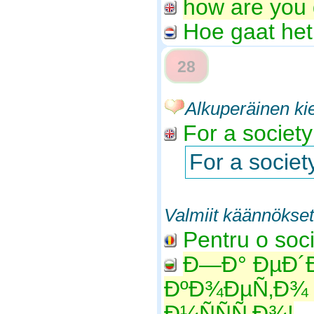
how are you da
Hoe gaat het
28
Alkuperäinen kie
For a society 
For a society
Valmiit käännökset
Pentru o soci
Ð—Ð° ÐµÐ´
ÐºÐ¾ÐµÑ‚Ð¾ 
Ð¼ÑÑÑ‚Ð¾!