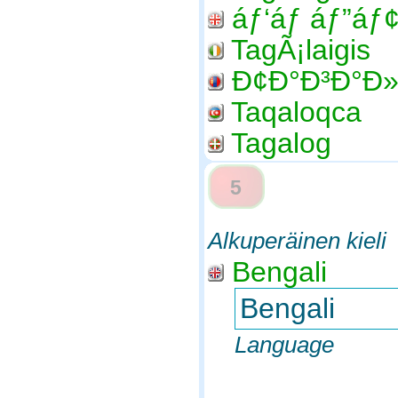
áƒ‘áƒ áƒ”áƒ
TagÃ¡laigis
Ð¢Ð°Ð³Ð°Ð»
Taqaloqca
Tagalog
5
Alkuperäinen kieli
Bengali
Bengali
Language