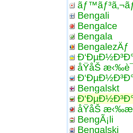
ãƒ™ãƒ³ã‚¬ã
Bengali
Bengalce
Bengala
BengalezÄƒ
Ð‘ÐµÐ½Ð³Ð
å­ŸåŠ æ‹‰è¯
Ð‘ÐµÐ½Ð³Ð
Bengalskt
Ð‘ÐµÐ½Ð³Ð°
å­ŸåŠ æ‹‰æ
BengÃ¡li
Bengalski