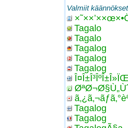
Valmiit käännökset
×˜××’××œ×•
Tagalo
Tagalo
Tagalog
Tagalog
Tagalog
Î¤Î±Î³ÎºÎ±Î»ÏŒ
ØªØ¬Ø§Ù„Ù
ã‚¿ã‚¬ãƒ­ã‚°è
Tagalog
Tagalog