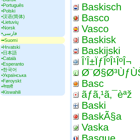
Baskisch
•‎Português
•‎Polski
Basco
•‎汉语(简体)
•‎Lietuvių
Vasco
•‎Norsk
•‎فارسی
Baskisk
▪▪‎Suomi
•‎Hrvatski
Baskijski
•‎日本語
•‎Català
Î’Î±ÏƒÎºÎ¹ÎºÎ¬
•‎Esperanto
•‎한국어
Ø¨Ø§Ø³ÙƒÙ
•‎Українська
Basc
•‎Føroyskt
•‎नेपाली
ãƒã‚¹ã‚¯èªž
•‎Kiswahili
Baski
BaskÃ§a
Vaska
Basque