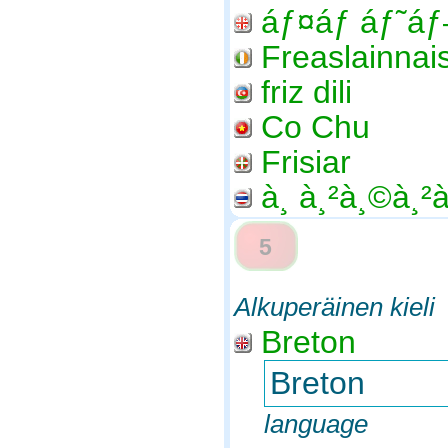
áƒ¤áƒ áƒ˜áƒ
Freaslainnai
friz dili
Co Chu
Frisiar
à¸ à¸²à¸©à¸²
5
Alkuperäinen kieli
Breton
Breton
language