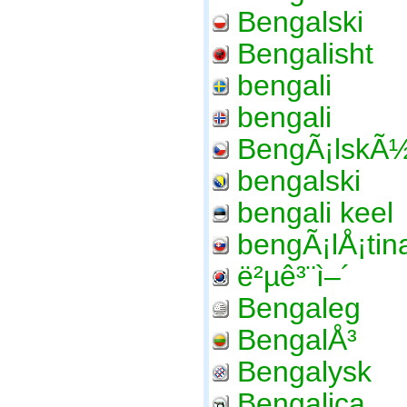
Bengalski
Bengalisht
bengali
bengali
BengÃ¡lskÃ
bengalski
bengali keel
bengÃ¡lÅ¡tin
ë²µê³¨ì–´
Bengaleg
BengalÅ³
Bengalysk
Bengalica