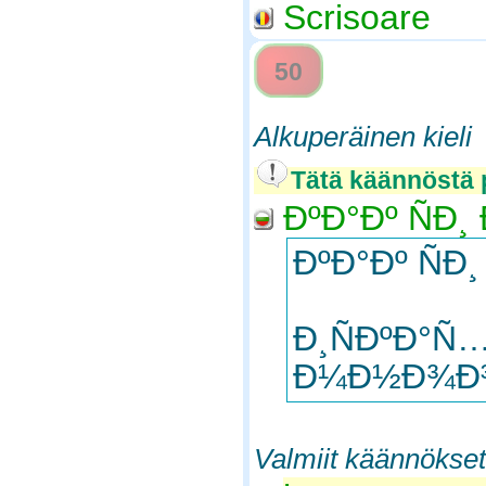
Scrisoare
50
Alkuperäinen kieli
Tätä käännöstä 
ÐºÐ°Ðº ÑÐ
ÐºÐ°Ðº ÑÐ
Ð¸ÑÐºÐ°Ñ…
Ð¼Ð½Ð¾Ð³Ð
Valmiit käännökset