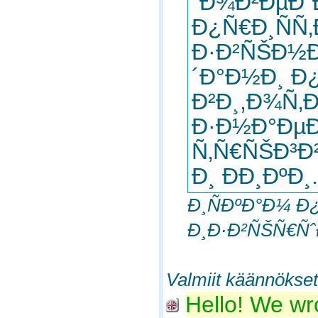
´Ð¾Ð²ÐµÐ´
Ð¿Ñ€Ð¸ÑÑ
Ð·Ð²ÑŠÐ½Ð
´Ð°Ð½Ð¸ Ð
Ð²Ð¸,Ð¾Ñ‚
Ð·Ð½Ð°ÐµÐ
Ñ‚Ñ€ÑŠÐ³Ð
Ð¸ ÐÐ¸ÐºÐ¸.
Ð¸ÑÐºÐ°Ð¼ Ð
Ð¸Ð·Ð²ÑŠÑ€Ñˆ
Valmiit käännökset
Hello! We wro