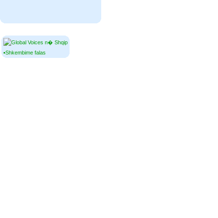
▪Shkembime falas