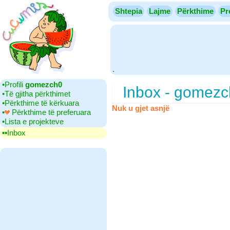
Shtepia
Lajme
Përkthime
Pr
.
•‎Profili
gomezch0
Inbox - gomez
•‎Të gjitha përkthimet
•‎Përkthime të kërkuara
Nuk u gjet asnjë
•‎
Përkthime të preferuara
•‎Lista e projekteve
▪▪‎Inbox